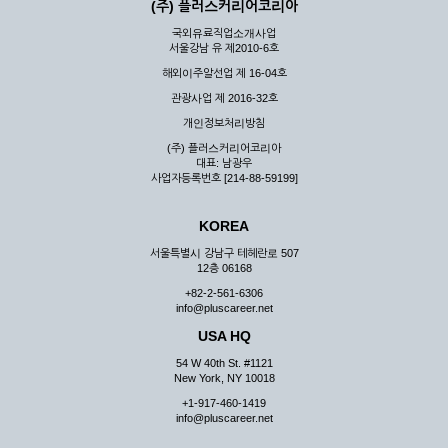
(주) 플러스커리어코리아
국외유료직업소개사업
서울강남 유 제2010-6호
해외이주알선업 제 16-04호
관광사업 제 2016-32호
개인정보처리방침
(주) 플러스커리어코리아
대표: 남광우
사업자등록번호 [214-88-59199]
KOREA
서울특별시 강남구 테헤란로 507
12층 06168
+82-2-561-6306
info@pluscareer.net
USA HQ
54 W 40th St. #1121
New York, NY 10018
+1-917-460-1419
info@pluscareer.net