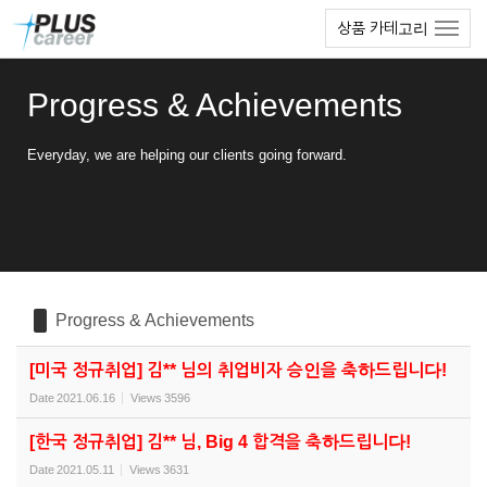
Sketchbook5, 스케치북5
Sketchbook5, 스케치북5
본
메
상품 카테고리
문
뉴
바
토
로
글
Progress & Achievements
가
하
기
기
Everyday, we are helping our clients going forward.
Progress & Achievements
[미국 정규취업] 김** 님의 취업비자 승인을 축하드립니다!
Date
2021.06.16
Views
3596
[한국 정규취업] 김** 님, Big 4 합격을 축하드립니다!
Date
2021.05.11
Views
3631