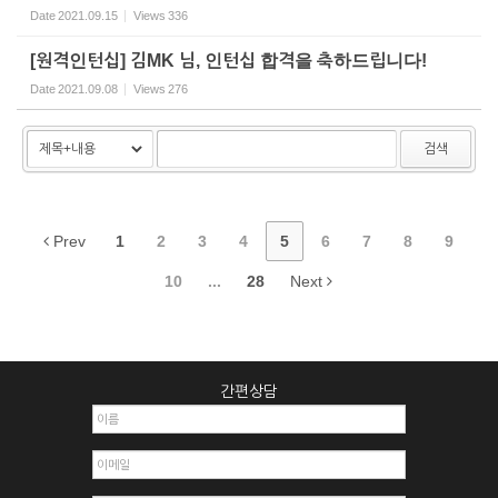
Date
2021.09.15
Views
336
[원격인턴십] 김MK 님, 인턴십 합격을 축하드립니다!
Date
2021.09.08
Views
276
검색
Prev
1
2
3
4
5
6
7
8
9
10
...
28
Next
간편상담