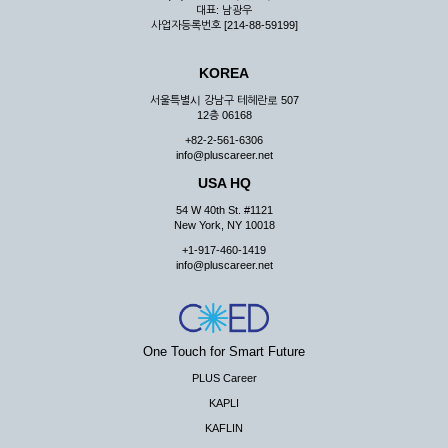
대표: 남광우
사업자등록번호 [214-88-59199]
KOREA
서울특별시 강남구 테헤란로 507
12층 06168
+82-2-561-6306
info@pluscareer.net
USA HQ
54 W 40th St. #1121
New York, NY 10018
+1-917-460-1419
info@pluscareer.net
One Touch for Smart Future
PLUS Career
KAPLI
KAFLIN