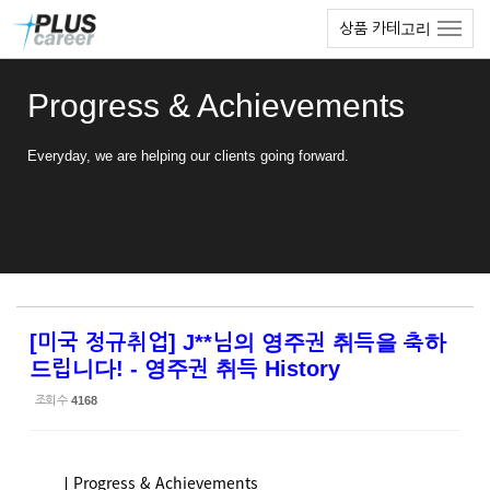
Sketchbook5, 스케치북5
Sketchbook5, 스케치북5
본
메
상품 카테고리
문
뉴
바
토
로
글
Progress & Achievements
가
하
기
기
Everyday, we are helping our clients going forward.
[미국 정규취업] J**님의 영주권 취득을 축하
드립니다! - 영주권 취득 History
조회 수
4168
ㅣProgress & Achievements