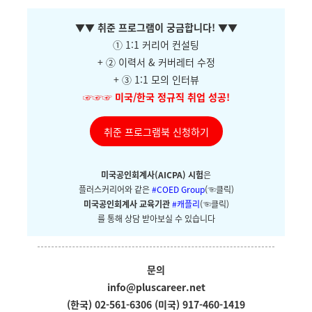
▼
▼ 취준 프로그램이 궁금합니다!
▼
▼
① 1:1 커리어 컨설팅
+ ②
이력서 & 커버레터 수정
+ ③ 1:1 모의 인터뷰
☞☞☞
미국/한국 정규직 취업 성공!
취준 프로그램북 신청하기
미국공인회계사(AICPA) 시험
은
플러스커리어와
같은
#COED Group
(☜클릭)
미국공인회계사 교육기관
#캐플리
(☜클릭)
를 통해 상담 받아보실 수 있습니다
문의
info@pluscareer.net
(한국) 02-561-6306
(미국) 917-460-1419