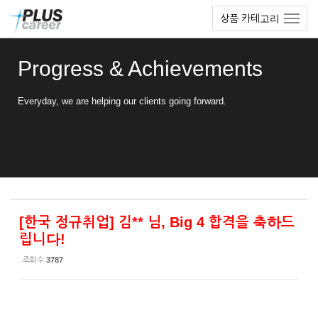
Sketchbook5, 스케치북5
Sketchbook5, 스케치북5
본
메
상품 카테고리
문
뉴
바
토
로
글
Progress & Achievements
가
하
기
기
Everyday, we are helping our clients going forward.
[한국 정규취업] 김** 님, Big 4 합격을 축하드
립니다!
조회 수
3787