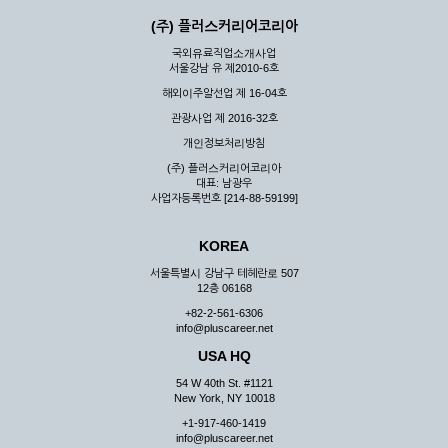
(주) 플러스커리어코리아
국외유료직업소개사업
서울강남 유 제2010-6호
해외이주알선업 제 16-04호
관광사업 제 2016-32호
개인정보처리방침
(주) 플러스커리어코리아
대표: 남광우
사업자등록번호 [214-88-59199]
KOREA
서울특별시 강남구 테헤란로 507
12층 06168
+82-2-561-6306
info@pluscareer.net
USA HQ
54 W 40th St. #1121
New York, NY 10018
+1-917-460-1419
info@pluscareer.net