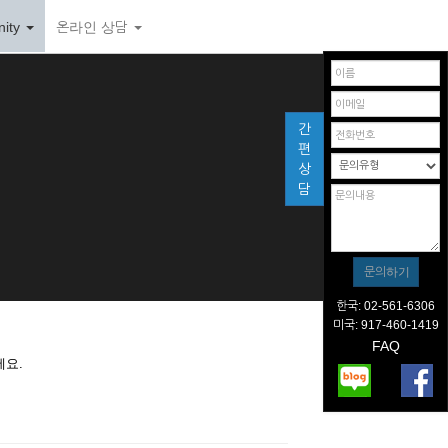
ity
온라인 상담
간
편
상
담
한국: 02-561-6306
미국: 917-460-1419
FAQ
세요.