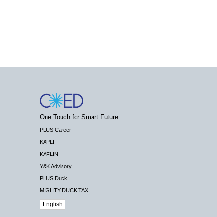
One Touch for Smart Future
PLUS Career
KAPLI
KAFLIN
Y&K Advisory
PLUS Duck
MIGHTY DUCK TAX
English