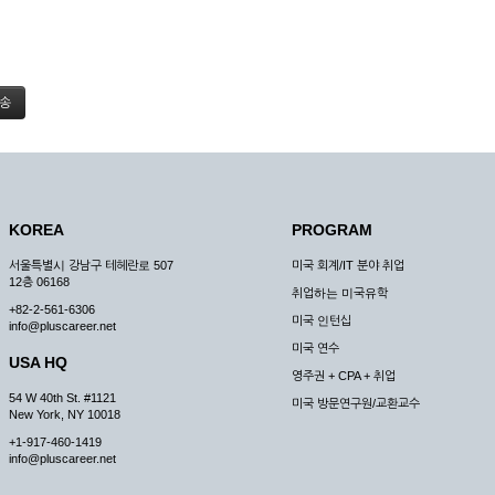
KOREA
PROGRAM
서울특별시 강남구 테헤란로 507
미국 회계/IT 분야 취업
12층 06168
취업하는 미국유학
+82-2-561-6306
미국 인턴십
info@pluscareer.net
미국 연수
USA HQ
영주권 + CPA + 취업
54 W 40th St. #1121
미국 방문연구원/교환교수
New York, NY 10018
+1-917-460-1419
info@pluscareer.net