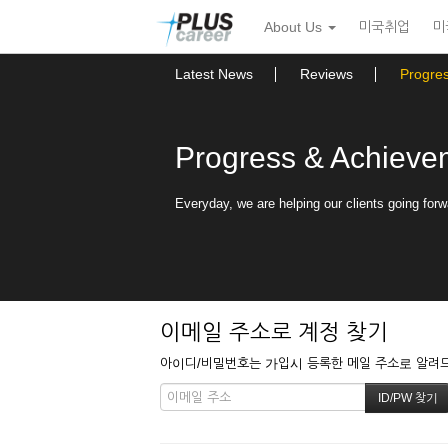
본
메
About Us
미국취업
미
문
뉴
바
토
로
글
Latest News
Reviews
Progre
가
하
기
기
Progress & Achieve
Everyday, we are helping our clients going forw
이메일 주소로 계정 찾기
아이디/비밀번호는 가입시 등록한 메일 주소로 알려드립