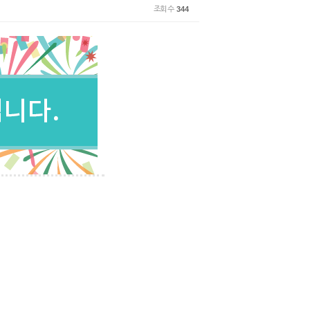
조회 수
344