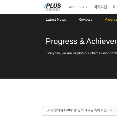
Sketchbook5, 스케치북5
Sketchbook5, 스케치북5
본
메
About Us
미국취업
미
문
뉴
바
토
로
글
Latest News
Reviews
Progre
가
하
기
기
Progress & Achieve
Everyday, we are helping our clients going forw
[버룩 칼리지 Certi] *광*님의 계약을 축하드립니다!_1