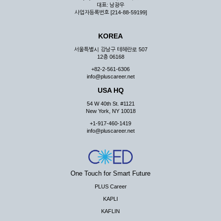
대표: 남광우
사업자등록번호 [214-88-59199]
KOREA
서울특별시 강남구 테헤란로 507
12층 06168
+82-2-561-6306
info@pluscareer.net
USA HQ
54 W 40th St. #1121
New York, NY 10018
+1-917-460-1419
info@pluscareer.net
One Touch for Smart Future
PLUS Career
KAPLI
KAFLIN