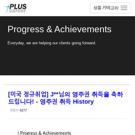
Sketchbook5, 스케치북5
Sketchbook5, 스케치북5
본
메
상품 카테고리
문
뉴
바
토
로
글
Progress & Achievements
가
하
기
기
Everyday, we are helping our clients going forward.
[미국 정규취업] J**님의 영주권 취득을 축하
드립니다! - 영주권 취득 History
조회 수
4277
ㅣProgress & Achievements