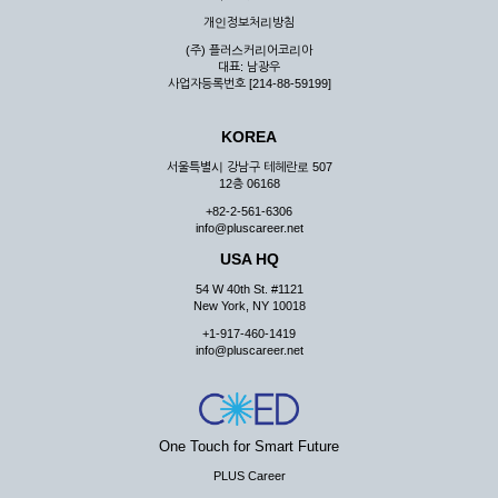
우 그 처리를 위해 노력해야 합니다.
개인정보처리방침
제7조 (회원의 의무)
(주) 플러스커리어코리아
대표: 남광우
① 회원은 ID와 비밀 번호에 관한 모든 관리의 책임이 있으며
사업자등록번호 [214-88-59199]
자신의 ID가 부정하게 사용된 경우, 이용자는 반드시 회사에 그
사실을 통보해야 합니다.
KOREA
② 회원은 이용신청서의 기재내용 중 변경된 내용이 있는 경우
서비스를 통하여 그 내용을 회사에 통지하여야 합니다.
서울특별시 강남구 테헤란로 507
12층 06168
③ 다른 회원의 ID와 비밀번호를 부당하게 사용하는 행위를
하지 않아야 합니다.
+82-2-561-6306
info@pluscareer.net
④ 회원은 회사의 서비스에서 타 사이트의 홍보행위를 하지 않
아야 하며 공공질서나 미풍약속에 위배되는 내용 혹은 저작권을
USA HQ
포함한 지적 재산권을 침해 할 수 있는 행동을 하지 않아야 합니
54 W 40th St. #1121
다.
New York, NY 10018
⑤ 회원은 회사의 사전 승낙 없이 서비스를 이용하여 어떠한 영
+1-917-460-1419
리 행위도 할 수 없습니다.
info@pluscareer.net
⑥ 회원은 관계법령, 약관의 규정, 이용안내 및 주의사항 등 회
사가 통지하는 사항을 준수하여야 하며, 기타 회사의 업무에 방
해되는 행위를 하여서는 아니 됩니다.
제8조 (회원의 관리)
One Touch for Smart Future
PLUS Career
① 회원은 언제든 이 약관에 대한 동의를 철회할 수 있습니다.