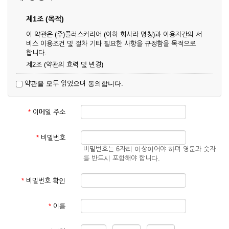
제1조 (목적)
이 약관은 (주)플러스커리어 (이하 회사라 명칭)과 이용자간의 서
비스 이용조건 및 절차 기타 필요한 사항을 규정함을 목적으로
합니다.
제2조 (약관의 효력 및 변경)
① 이 약관은 온라인으로 게시함과 동시에 효력이 발생되며, 영
약관을 모두 읽었으며 동의합니다.
업상 중요 하거나 합리적인 사유가 발생할 경우 온라인 공사를
통하여 변경할 수 있습니다.
② 회원은 변경된 약관에 동의하지 않을 경우 서비스 이용을 중
*
이메일 주소
단하고 이용계약을 해지할 수 있습니다. 약관의 효력 발생일 이
후의 계속적인 서비스 이용은 약관의 변경사항에 대해 동의한
것으로 간주됩니다.
*
비밀번호
비밀번호는 6자리 이상이어야 하며 영문과 숫자
제3조 (약관의 외 준칙)
를 반드시 포함해야 합니다.
이 약관에 명시되지 않은 사항은 회사의 공지, 이용안내 및 기타
관계법령의 규정에 따릅니다.
*
비밀번호 확인
제2장 서비스 이용 계약
*
이름
제4조 (이용계약의 성립)