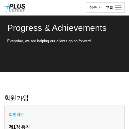
본
메
상품 카테고리
문
뉴
바
토
로
글
Progress & Achievements
가
하
기
기
Everyday, we are helping our clients going forward.
회원가입
회원약관
제1장 총칙