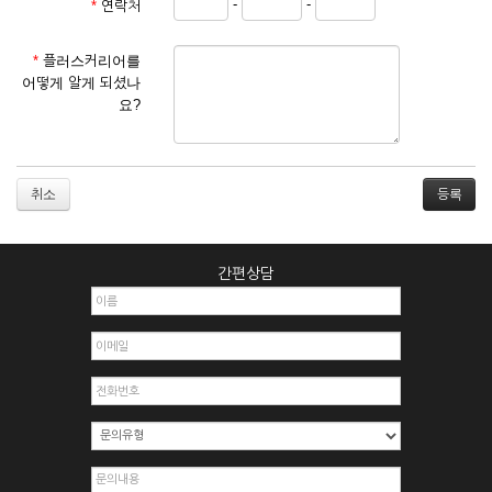
-
-
*
연락처
① 서비스 이용계약은 서비스 이용 희망자가 본 약관에 동의한
후 신청자의 실질 정보를 입력하여 회사에 신청하고 회사가 이
를 심사, 승낙함으로써 성립하며, 회사는 신청자의 실명 확인 절
*
플러스커리어를
차를 밟을 수 있습니다.
어떻게 알게 되셨나
② 회원가입시 입력한 ID는 변경할 수 없으며, 회원 1인당 한 개
요?
의 ID가 발급됩니다. 부득이한 경우로 인해 변경하고자 하는 경
우에는 해당 아이디를 해지하고 재가입해야 합니다.
③ 회사는 아래의 각 호에 해당하는 이용자에 대하여는 가입을
거절하거나 취소할 수 있으며, 실명으로 등록하지 않은 자의 일
취소
체의 권리를 제한할 수 있습니다.
1. 타인의 성명, 주민등록번호를 이용하여 신청할 경우
2. 개인정보를 허위로 기재하여 신청할 경우
간편상담
3. 경쟁 관게에 있는 이용자가 신청할 경우
4. 타인의 서비스 이용을 방해하거나, 정보를 도용한 경우
5. 기타 회사가 정한 이용신청서에 기재사항이 미비 된 경우
6. 이용자가 영업활동 또는 부정한 용도로 본 서비스를 이용할
경우
7. 회사의 정보를 사전 승낙 없이 전재, 변조, 복사하여 이용하
는 경우
8. 기타 회사가 정한 제반 사항을 위반하며 신청하는 경우
제5조 (서비스의 이용 및 중지)