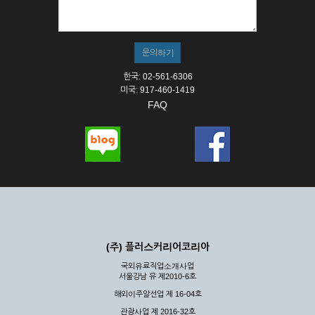
① 서비스의 이용은 연중무휴, 1일 24시간을 원칙으로 합니다.
② 시스템 점검, 교체 및 고장, 기술적인 이유, 국가비상사태, 정
전, 서비스 설비의 장애, 서비스 이용의 폭주 등의 정상적인 서비
스가 불가능할 경우 회사는 사전 공지나 예고 없이 서비스의 전
부 또는 일부를 일시적 또는 영구적으로 중지할 수 있습니다.
한국: 02-561-6306
③ 기타 회사는 서비스를 제공할 수 없는 합당한 사유가 발생한
미국: 917-460-1419
경우
FAQ
④ 회사는 제 2항 및 제 3항의 사유로 서비스의 제공이 일시적
으로 중지됨으로 인해 이용자 또는 제 3자가 입은 손해에 대하
여 배상하지 않습니다.
제3장 권리 및 의무
제6조 (회사의 의무)
① 회사는 특별한 사정이 없는 한 이용자가 신청한 후 즉시 서
비스를 이용할 수 있도록 하고 계속적, 안정적으로 서비스를 제
공할 수 있도록 최선의 노력을 다하여야 합니다.
(주) 플러스커리어코리아
② 회사는 이용자의 개인 신상 정보를 본인의 승낙 없이 타인에
국외유료직업소개사업
게 누설, 배포하여서는 안됩니다. 다만, 관계법령에 의하여 국가
서울강남 유 제2010-6호
기관 등의 합법적인 요구가 있는 경우에는 해당 되지 않습니다.
해외이주알선업 제 16-04호
③ 회사는 이용자로부터 제기되는 의견이나 불만이 정당하다고
인정할 경우에는 즉시 처리하여야 하며, 즉시 처리가 곤란한 경
관광사업 제 2016-32호