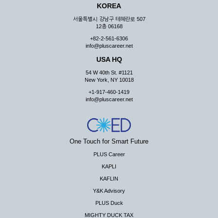
KOREA
서울특별시 강남구 테헤란로 507
12층 06168
+82-2-561-6306
info@pluscareer.net
USA HQ
54 W 40th St. #1121
New York, NY 10018
+1-917-460-1419
info@pluscareer.net
One Touch for Smart Future
PLUS Career
KAPLI
KAFLIN
Y&K Advisory
PLUS Duck
MIGHTY DUCK TAX