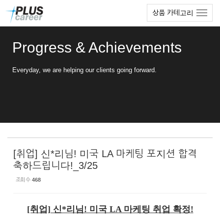
Sketchbook5, 스케치북5
Sketchbook5, 스케치북5
본
메
상품 카테고리
문
뉴
바
토
로
글
Progress & Achievements
가
하
기
기
Everyday, we are helping our clients going forward.
[취업] 신*리님! 미국 LA 마케팅 포지션 합격
축하드립니다!_3/25
조회 수
468
[취업] 신*리님! 미국 LA 마케팅 취업 확정
!