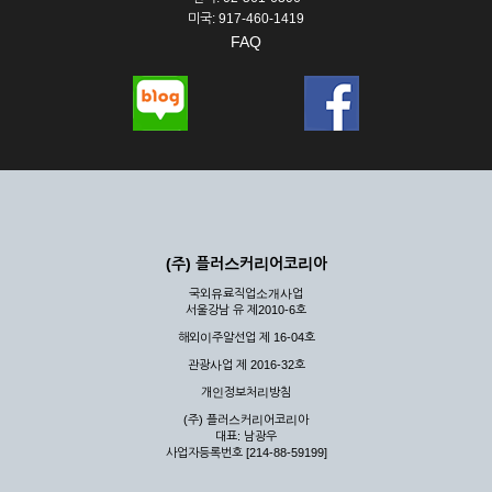
미국: 917-460-1419
FAQ
(주) 플러스커리어코리아
국외유료직업소개사업
서울강남 유 제2010-6호
해외이주알선업 제 16-04호
관광사업 제 2016-32호
개인정보처리방침
(주) 플러스커리어코리아
대표: 남광우
사업자등록번호 [214-88-59199]