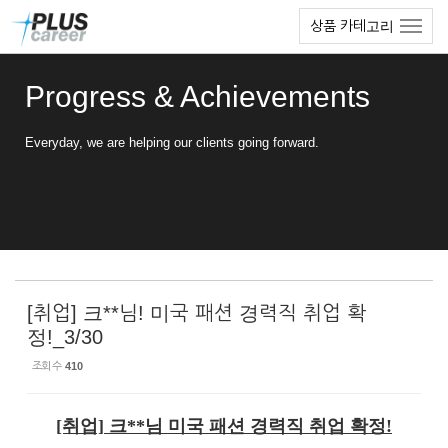
Sketchbook5, 스케치북5
Sketchbook5, 스케치북5
본
메
상품 카테고리
문
뉴
바
토
로
글
Progress & Achievements
가
하
기
기
Everyday, we are helping our clients going forward.
[취업] 크**님! 미국 패션 경력직 취업 확
정!_3/30
조회 수
410
[취업] 크**님 미국 패션 경력직 취업 확정
!