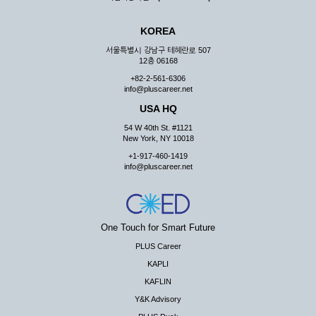
KOREA
서울특별시 강남구 테헤란로 507
12층 06168
+82-2-561-6306
info@pluscareer.net
USA HQ
54 W 40th St. #1121
New York, NY 10018
+1-917-460-1419
info@pluscareer.net
One Touch for Smart Future
PLUS Career
KAPLI
KAFLIN
Y&K Advisory