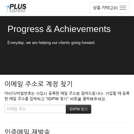
본
메
상품 카테고리
문
뉴
바
토
로
글
Progress & Achievements
가
하
기
기
Everyday, we are helping our clients going forward.
이메일 주소로 계정 찾기
아이디/비밀번호는 가입시 등록한 메일 주소로 알려드립니다. 가입할 때 등록
한 메일 주소를 입력하고 "ID/PW 찾기" 버튼을 클릭해주세요.
인증메일 재발송