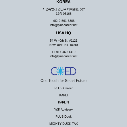
KOREA
서울특별시 강남구 테헤란로 507
12층 06168
+82-2-561-6306
info@pluscareer.net
USA HQ
54 W 40th St. #1121
New York, NY 10018
+1-917-460-1419
info@pluscareer.net
One Touch for Smart Future
PLUS Career
KAPLI
KAFLIN
Y&K Advisory
PLUS Duck
MIGHTY DUCK TAX