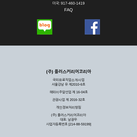
미국: 917-460-1419
FAQ
(주) 플러스커리어코리아
국외유료직업소개사업
서울강남 유 제2010-6호
해외이주알선업 제 16-04호
관광사업 제 2016-32호
개인정보처리방침
(주) 플러스커리어코리아
대표: 남광우
사업자등록번호 [214-88-59199]