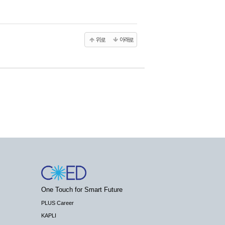
위로
아래로
One Touch for Smart Future
PLUS Career
KAPLI