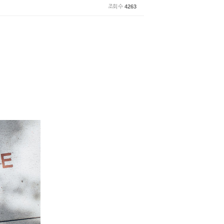
조회 수
4263
!