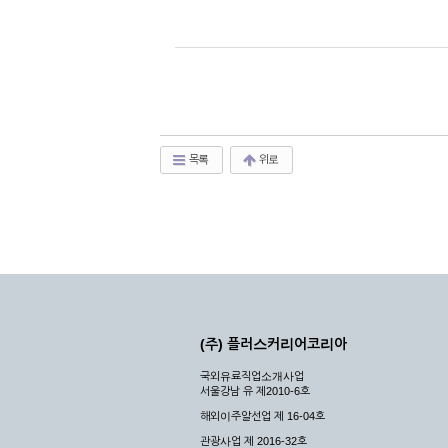
목록
위로
(주) 플러스커리어코리아
국외유료직업소개사업
서울강남 유 제2010-6호
해외이주알선업 제 16-04호
관광사업 제 2016-32호