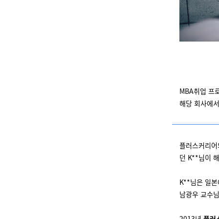
MBA취업 프
해당 회사에서
플러스커리어의
던 K**님이
K**님은 일
남광우 교수님
2013년
플러