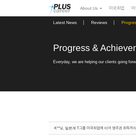
Sketchbook5, 스케치북5
Sketchbook5, 스케치북5
본
메
About Us
미국취업
미
문
뉴
바
토
로
글
Latest News
Reviews
Progre
가
하
기
기
Progress & Achieve
Everyday, we are helping our clients going forw
K**님, 일본계 T그룹 미국취업에 이어 영주권 취득까