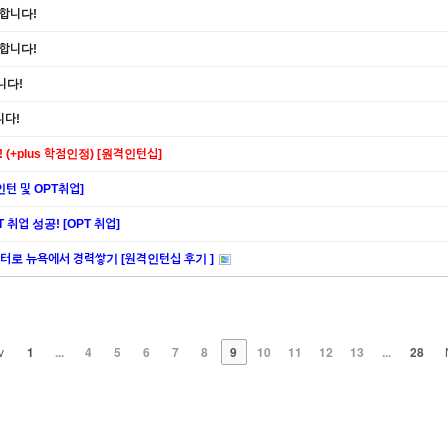
하합니다!
하합니다!
니다!
니다!
(+plus 학점인정) [원격인턴십]
턴 및 OPT취업]
 취업 성공! [OPT 취업]
; 마케터로 뉴욕에서 경력쌓기 [원격인턴십 후기 ]
v
1
...
4
5
6
7
8
9
10
11
12
13
...
28