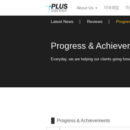
Sketchbook5, 스케치북5
Sketchbook5, 스케치북5
본
메
About Us
미국취업
미
문
뉴
바
토
로
글
Latest News
Reviews
Progre
가
하
기
기
Progress & Achieve
Everyday, we are helping our clients going forw
Progress & Achievements