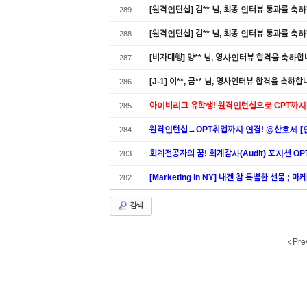
[원격인턴십] 김** 님, 최종 인터뷰 통과를 축
289
[원격인턴십] 김** 님, 최종 인터뷰 통과를 축
288
[비자대행] 양** 님, 영사인터뷰 합격을 축하합
287
[J-1] 이**, 금** 님, 영사인터뷰 합격을 축하합
286
아이비리그 유학생! 원격인턴십으로 CPT까지! 
285
원격인턴십→OPT취업까지 연결! @산호세 [인
284
회계전공자의 꿈! 회계감사(Audit) 포지션 OPT
283
[Marketing in NY] 내겐 참 특별한 선물 
282
검색
Pre