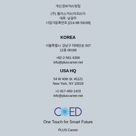
우 그 처리를 위해 노력해야 합니다.
개인정보처리방침
제7조 (회원의 의무)
(주) 플러스커리어코리아
대표: 남광우
① 회원은 ID와 비밀 번호에 관한 모든 관리의 책임이 있으며
사업자등록번호 [214-88-59199]
자신의 ID가 부정하게 사용된 경우, 이용자는 반드시 회사에 그
사실을 통보해야 합니다.
KOREA
② 회원은 이용신청서의 기재내용 중 변경된 내용이 있는 경우
서비스를 통하여 그 내용을 회사에 통지하여야 합니다.
서울특별시 강남구 테헤란로 507
12층 06168
③ 다른 회원의 ID와 비밀번호를 부당하게 사용하는 행위를
하지 않아야 합니다.
+82-2-561-6306
info@pluscareer.net
④ 회원은 회사의 서비스에서 타 사이트의 홍보행위를 하지 않
아야 하며 공공질서나 미풍약속에 위배되는 내용 혹은 저작권을
USA HQ
포함한 지적 재산권을 침해 할 수 있는 행동을 하지 않아야 합니
54 W 40th St. #1121
다.
New York, NY 10018
⑤ 회원은 회사의 사전 승낙 없이 서비스를 이용하여 어떠한 영
+1-917-460-1419
리 행위도 할 수 없습니다.
info@pluscareer.net
⑥ 회원은 관계법령, 약관의 규정, 이용안내 및 주의사항 등 회
사가 통지하는 사항을 준수하여야 하며, 기타 회사의 업무에 방
해되는 행위를 하여서는 아니 됩니다.
제8조 (회원의 관리)
One Touch for Smart Future
PLUS Career
① 회원은 언제든 이 약관에 대한 동의를 철회할 수 있습니다.