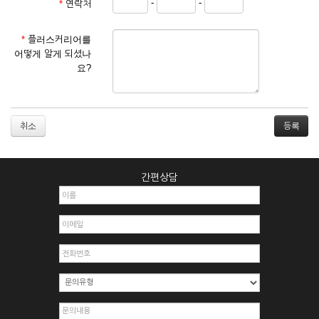
-
-
*
연락처
① 서비스 이용계약은 서비스 이용 희망자가 본 약관에 동의한
후 신청자의 실질 정보를 입력하여 회사에 신청하고 회사가 이
를 심사, 승낙함으로써 성립하며, 회사는 신청자의 실명 확인 절
*
플러스커리어를
차를 밟을 수 있습니다.
어떻게 알게 되셨나
② 회원가입시 입력한 ID는 변경할 수 없으며, 회원 1인당 한 개
요?
의 ID가 발급됩니다. 부득이한 경우로 인해 변경하고자 하는 경
우에는 해당 아이디를 해지하고 재가입해야 합니다.
③ 회사는 아래의 각 호에 해당하는 이용자에 대하여는 가입을
거절하거나 취소할 수 있으며, 실명으로 등록하지 않은 자의 일
취소
체의 권리를 제한할 수 있습니다.
1. 타인의 성명, 주민등록번호를 이용하여 신청할 경우
2. 개인정보를 허위로 기재하여 신청할 경우
간편상담
3. 경쟁 관게에 있는 이용자가 신청할 경우
4. 타인의 서비스 이용을 방해하거나, 정보를 도용한 경우
5. 기타 회사가 정한 이용신청서에 기재사항이 미비 된 경우
6. 이용자가 영업활동 또는 부정한 용도로 본 서비스를 이용할
경우
7. 회사의 정보를 사전 승낙 없이 전재, 변조, 복사하여 이용하
는 경우
8. 기타 회사가 정한 제반 사항을 위반하며 신청하는 경우
제5조 (서비스의 이용 및 중지)