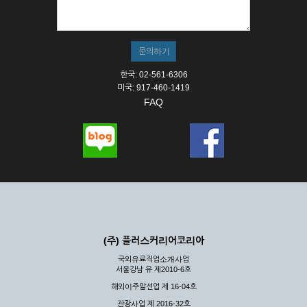
① 서비스의 이용은 연중무휴, 1일 24시간을 원칙으로 합니다.
② 시스템 점검, 교체 및 고장, 기술적인 이유, 국가비상사태, 정
전, 서비스 설비의 장애, 서비스 이용의 폭주 등의 정상적인 서비
스가 불가능할 경우 회사는 사전 공지나 예고 없이 서비스의 전
부 또는 일부를 일시적 또는 영구적으로 중지할 수 있습니다.
한국: 02-561-6306
③ 기타 회사는 서비스를 제공할 수 없는 합당한 사유가 발생한
미국: 917-460-1419
경우
FAQ
④ 회사는 제 2항 및 제 3항의 사유로 서비스의 제공이 일시적
으로 중지됨으로 인해 이용자 또는 제 3자가 입은 손해에 대하
여 배상하지 않습니다.
제3장 권리 및 의무
제6조 (회사의 의무)
① 회사는 특별한 사정이 없는 한 이용자가 신청한 후 즉시 서
비스를 이용할 수 있도록 하고 계속적, 안정적으로 서비스를 제
공할 수 있도록 최선의 노력을 다하여야 합니다.
(주) 플러스커리어코리아
② 회사는 이용자의 개인 신상 정보를 본인의 승낙 없이 타인에
국외유료직업소개사업
게 누설, 배포하여서는 안됩니다. 다만, 관계법령에 의하여 국가
서울강남 유 제2010-6호
기관 등의 합법적인 요구가 있는 경우에는 해당 되지 않습니다.
해외이주알선업 제 16-04호
③ 회사는 이용자로부터 제기되는 의견이나 불만이 정당하다고
인정할 경우에는 즉시 처리하여야 하며, 즉시 처리가 곤란한 경
관광사업 제 2016-32호