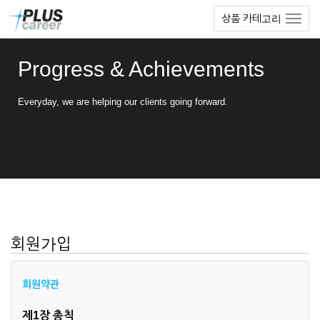
본
메
상품 카테고리
문
뉴
바
토
로
글
Progress & Achievements
가
하
기
기
Everyday, we are helping our clients going forward.
회원가입
회원약관
제1장 총칙