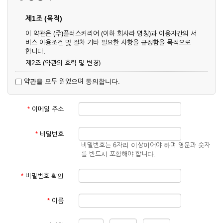
제1조 (목적)
이 약관은 (주)플러스커리어 (이하 회사라 명칭)과 이용자간의 서
비스 이용조건 및 절차 기타 필요한 사항을 규정함을 목적으로
합니다.
제2조 (약관의 효력 및 변경)
① 이 약관은 온라인으로 게시함과 동시에 효력이 발생되며, 영
약관을 모두 읽었으며 동의합니다.
업상 중요 하거나 합리적인 사유가 발생할 경우 온라인 공사를
통하여 변경할 수 있습니다.
② 회원은 변경된 약관에 동의하지 않을 경우 서비스 이용을 중
*
이메일 주소
단하고 이용계약을 해지할 수 있습니다. 약관의 효력 발생일 이
후의 계속적인 서비스 이용은 약관의 변경사항에 대해 동의한
것으로 간주됩니다.
*
비밀번호
비밀번호는 6자리 이상이어야 하며 영문과 숫자
제3조 (약관의 외 준칙)
를 반드시 포함해야 합니다.
이 약관에 명시되지 않은 사항은 회사의 공지, 이용안내 및 기타
관계법령의 규정에 따릅니다.
*
비밀번호 확인
제2장 서비스 이용 계약
*
이름
제4조 (이용계약의 성립)