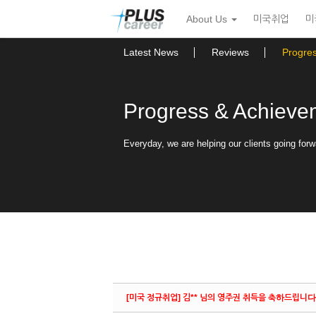
Sketchbook5, 스케치북5
Sketchbook5, 스케치북5
본
메
About Us
미국취업
미
문
뉴
바
토
로
글
Latest News
Reviews
Progre
가
하
기
기
Progress & Achieve
Everyday, we are helping our clients going forw
[미국 정규취업] 김** 님의 영주권 취득을 축하드립니다