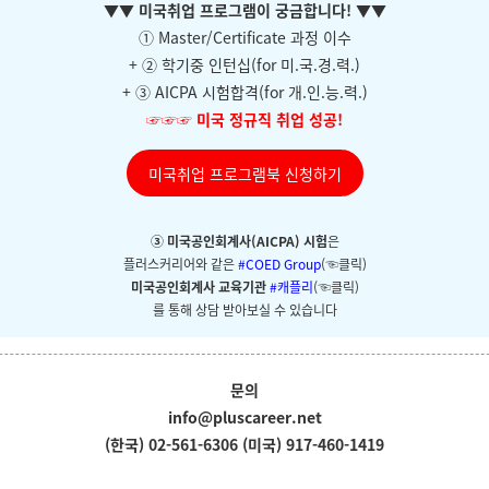
▼
▼ 미국취업 프로그램이 궁금합니다!
▼
▼
① Master/Certificate 과정 이수
+ ② 학기중 인턴십(for 미.국.경.력.)
+ ③ AICPA 시험합격(for 개.인.능.력.)
☞☞☞
미국 정규직 취업 성공!
미국취업 프로그램북 신청하기
③ 미국공인회계사(AICPA) 시험
은
플러스커리어와
같은
#COED Group
(☜클릭)
미국공인회계사 교육기관
#캐플리
(☜클릭)
를 통해 상담 받아보실 수 있습니다
문의
info@pluscareer.net
(한국) 02-561-6306
(미국) 917-460-1419