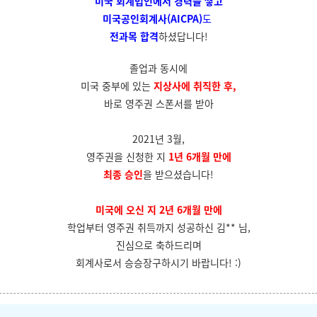
미국 회계법인에서
경력을 쌓고
미국공인회계사(AICPA)
도
전과목 합격
하셨답니다!
졸업과 동시에
미국 중부에 있는
지상사에 취직한 후,
바로 영주권 스폰서를 받아
2021년 3월,
영주권을 신청한 지
1년 6개월 만에
최종 승인
을 받으셨습니다!
미국에 오신 지 2년 6개월 만에
학업부터 영주권 취득까지 성공하신 김** 님,
진심으로 축하드리며
회계사로서 승승장구하시기 바랍니다! :)