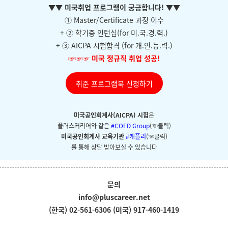
▼
▼ 미국취업 프로그램이 궁금합니다!
▼
▼
① Master/Certificate 과정 이수
+ ②
학기중 인턴십(for 미.국.경.력.)
+ ③ AICPA 시험합격 (for 개.인.능.력.)
☞☞☞
미국 정규직 취업 성공!
취준 프로그램북 신청하기
미국공인회계사(AICPA) 시험
은
플러스커리어와
같은
#COED Group
(☜클릭)
미국공인회계사 교육기관
#캐플리
(☜클릭)
를 통해 상담 받아보실 수 있습니다
문의
info@pluscareer.net
(한국) 02-561-6306
(미국) 917-460-1419