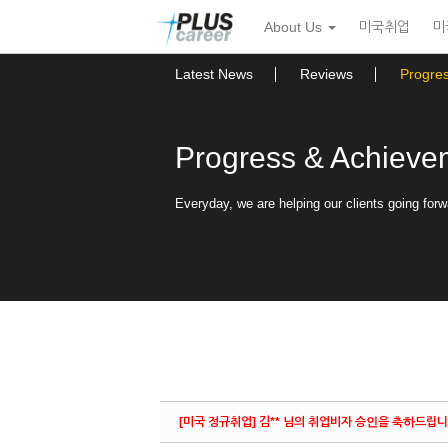
Sketchbook5, 스케치북5
Sketchbook5, 스케치북5
본
메
About Us
미국취업
미
문
뉴
바
토
로
글
Latest News
Reviews
Progre
가
하
기
기
Progress & Achieve
Everyday, we are helping our clients going forw
[미국 정규취업] 김** 님의 취업비자 승인을 축하드립니