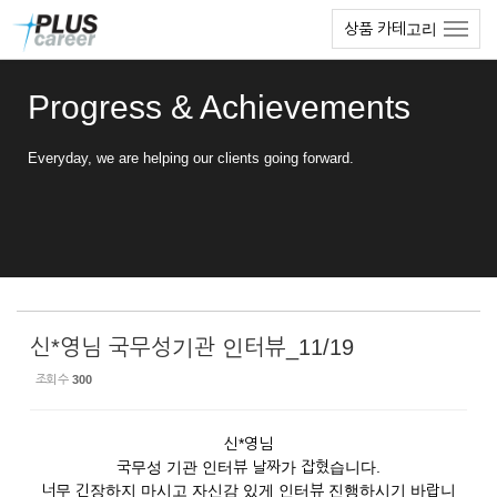
Sketchbook5, 스케치북5
Sketchbook5, 스케치북5
본
메
상품 카테고리
문
뉴
바
토
로
글
Progress & Achievements
가
하
기
기
Everyday, we are helping our clients going forward.
신*영님 국무성기관 인터뷰_11/19
조회 수
300
신*영님
국무성 기관 인터뷰 날짜가 잡혔습니다.
너무 긴장하지 마시고 자신감 있게 인터뷰 진행하시기 바랍니