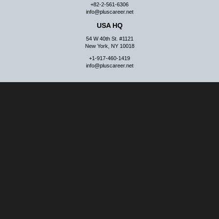
+82-2-561-6306
info@pluscareer.net
USA HQ
54 W 40th St. #1121
New York, NY 10018
+1-917-460-1419
info@pluscareer.net
One Touch for Smart Future
PLUS Career
KAPLI
KAFLIN
Y&K Advisory
PLUS Duck
MIGHTY DUCK TAX
English