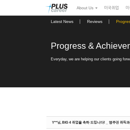
Sketchbook5, 스케치북5
Sketchbook5, 스케치북5
본
메
About Us
미국취업
미
문
뉴
바
토
로
글
Latest News
Reviews
Progre
가
하
기
기
Progress & Achieve
Everyday, we are helping our clients going forw
Y**님, BIG 4 취업을 축하 드립니다! _ 영주권 취