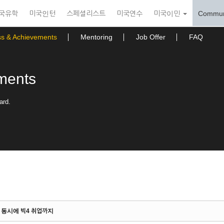
국유학
미국인턴
스페셜리스트
미국연수
미국이민
Commun
ss & Achievements
Mentoring
Job Offer
FAQ
ments
ard.
득과 동시에 빅4 취업까지