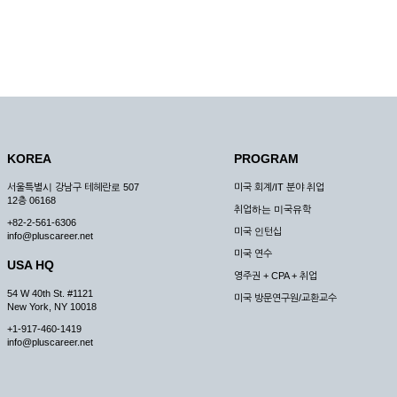
KOREA
PROGRAM
서울특별시 강남구 테헤란로 507
미국 회계/IT 분야 취업
12층 06168
취업하는 미국유학
+82-2-561-6306
미국 인턴십
info@pluscareer.net
미국 연수
USA HQ
영주권 + CPA + 취업
54 W 40th St. #1121
미국 방문연구원/교환교수
New York, NY 10018
+1-917-460-1419
info@pluscareer.net