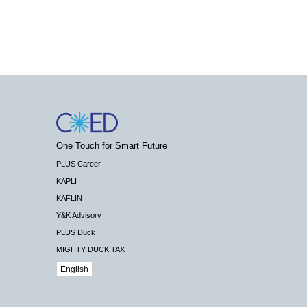
One Touch for Smart Future
PLUS Career
KAPLI
KAFLIN
Y&K Advisory
PLUS Duck
MIGHTY DUCK TAX
English