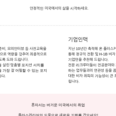
안정적인 미국에서의 삶을 시작하세요.
기업인맥
 준비, 모의인터뷰 등 사전교육을
지난 10년간 축적해 온 플러스
으로 역량을 갖추어 최종적으로
통해 정규직 전환 및 H-1B 비
록 도와 드립니다.
기업만을 추천해 드립니다.
 살린 맞춤별 포지션 서치를
전문 리크루터들이 전공분야와
 가장 잘 어필할 수 있는 포지
하는 업무들과의 연관성 등을 
다.
대한 비자 취득의 가능성이 큰 
립니다.
혼자서는 버거운 미국에서의 취업
플러스커리어의 도움으로 새로운 기회를 잡으세요!