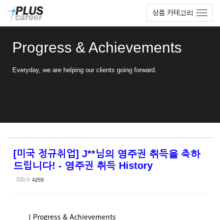
Sketchbook5, 스케치북5
Sketchbook5, 스케치북5
본
메
상품 카테고리
문
뉴
바
토
로
글
Progress & Achievements
가
하
기
기
Everyday, we are helping our clients going forward.
[미국 정규취업] J**님의 영주권 취득을 축하
드립니다! - 영주권 취득 History
조회 수
4259
ㅣProgress & Achievements