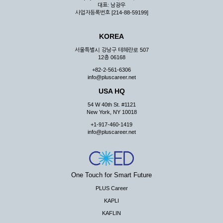
대표: 남광우
사업자등록번호 [214-88-59199]
KOREA
서울특별시 강남구 테헤란로 507
12층 06168
+82-2-561-6306
info@pluscareer.net
USA HQ
54 W 40th St. #1121
New York, NY 10018
+1-917-460-1419
info@pluscareer.net
One Touch for Smart Future
PLUS Career
KAPLI
KAFLIN