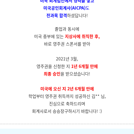
미국 회계법인에서
경력을 쌓고
미국공인회계사(AICPA)
도
전과목 합격
하셨답니다!
졸업과 동시에
미국 중부에 있는
지상사에 취직한 후,
바로 영주권 스폰서를 받아
2021년 3월,
영주권을 신청한 지
1년 6개월 만에
최종 승인
을 받으셨습니다!
미국에 오신 지 2년 6개월 만에
학업부터 영주권 취득까지 성공하신 김** 님,
진심으로 축하드리며
회계사로서 승승장구하시기 바랍니다! :)