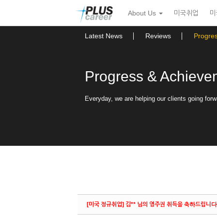
Sketchbook5, 스케치북5
Sketchbook5, 스케치북5
본
메
About Us
미국취업
미
문
뉴
바
토
로
글
Latest News
Reviews
Progre
가
하
기
기
Progress & Achieve
Everyday, we are helping our clients going forw
[미국 정규취업] 김** 님의 영주권 취득을 축하드립니다