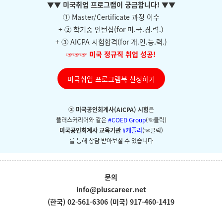
▼
▼ 미국취업 프로그램이 궁금합니다!
▼
▼
① Master/Certificate 과정 이수
+ ② 학기중 인턴십(for 미.국.경.력.)
+ ③ AICPA 시험합격(for 개.인.능.력.)
☞☞☞
미국 정규직 취업 성공!
미국취업 프로그램북 신청하기
③ 미국공인회계사(AICPA) 시험
은
플러스커리어와
같은
#COED Group
(☜클릭)
미국공인회계사 교육기관
#캐플리
(☜클릭)
를 통해 상담 받아보실 수 있습니다
문의
info@pluscareer.net
(한국) 02-561-6306
(미국) 917-460-1419