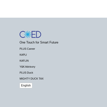
One Touch for Smart Future
PLUS Career
KAPLI
KAFLIN
Y&K Advisory
PLUS Duck
MIGHTY DUCK TAX
English