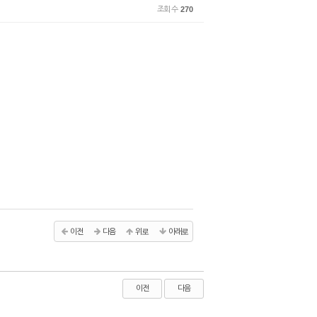
조회 수
270
이전
다음
위로
아래로
이전
다음