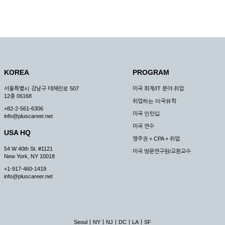
KOREA
PROGRAM
서울특별시 강남구 테헤란로 507
미국 회계/IT 분야 취업
12층 06168
취업하는 미국유학
+82-2-561-6306
미국 인턴십
info@pluscareer.net
미국 연수
USA HQ
영주권 + CPA + 취업
54 W 40th St. #1121
미국 방문연구원/교환교수
New York, NY 10018
+1-917-460-1419
info@pluscareer.net
|
|
|
|
|
Seoul
NY
NJ
DC
LA
SF