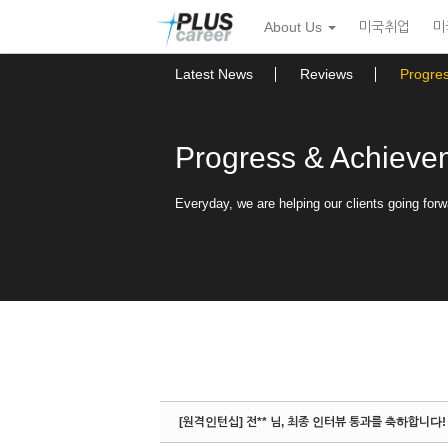
Sketchbook5, 스케치북5
Sketchbook5, 스케치북5
본
메
About Us
미국취업
미
문
뉴
바
토
로
글
Latest News
Reviews
Progre
가
하
기
기
Progress & Achieve
Everyday, we are helping our clients going forw
[원격인턴십] 전** 님, 최종 인터뷰 통과를 축하합니다!