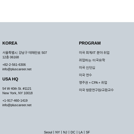
KOREA
PROGRAM
서울특별시 강남구 테헤란로 507
미국 회계/IT 분야 취업
12층 06168
취업하는 미국유학
+82-2-561-6306
미국 인턴십
info@pluscareer.net
미국 연수
USA HQ
영주권 + CPA + 취업
54 W 40th St. #1121
미국 방문연구원/교환교수
New York, NY 10018
+1-917-460-1419
info@pluscareer.net
|
|
|
|
|
Seoul
NY
NJ
DC
LA
SF