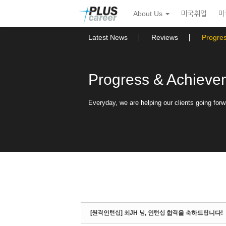
Sketchbook5, 스케치북5
Sketchbook5, 스케치북5
본
메
About Us
미국취업
미
문
뉴
바
토
로
글
Latest News
Reviews
Progre
가
하
기
기
Progress & Achieve
Everyday, we are helping our clients going forw
[원격인턴십] 최JH 님, 인턴십 합격을 축하드립니다!