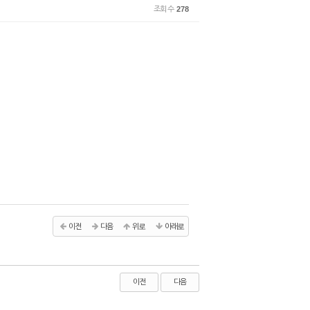
조회 수
278
이전
다음
위로
아래로
이전
다음