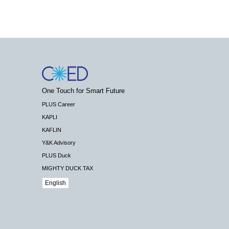
One Touch for Smart Future
PLUS Career
KAPLI
KAFLIN
Y&K Advisory
PLUS Duck
MIGHTY DUCK TAX
English