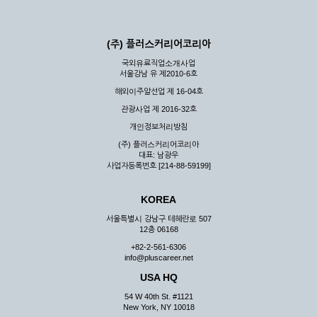
(주) 플러스커리어코리아
국외유료직업소개사업
서울강남 유 제2010-6호
해외이주알선업 제 16-04호
관광사업 제 2016-32호
개인정보처리방침
(주) 플러스커리어코리아
대표: 남광우
사업자등록번호 [214-88-59199]
KOREA
서울특별시 강남구 테헤란로 507
12층 06168
+82-2-561-6306
info@pluscareer.net
USA HQ
54 W 40th St. #1121
New York, NY 10018