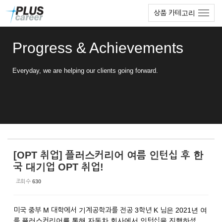
Sketchbook5, 스케치북5
Sketchbook5, 스케치북5
본
메
상품 카테고리
문
뉴
바
토
로
글
Progress & Achievements
가
하
기
기
Everyday, we are helping our clients going forward.
[OPT 취업] 플러스커리어 여름 인턴십 후 한
국 대기업 OPT 취업!
조회 수
630
미국 중부 M 대학에서 기계공학과를 전공 3학년 K 님은 2021년 여
름 플러스커리어를 통해 자동차 회사에서 인턴십을 진행하셨