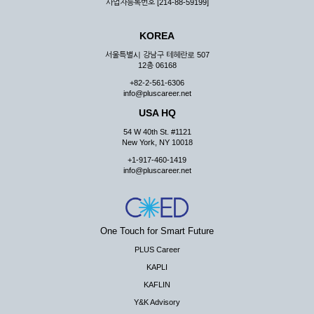
사업자등록번호 [214-88-59199]
KOREA
서울특별시 강남구 테헤란로 507
12층 06168
+82-2-561-6306
info@pluscareer.net
USA HQ
54 W 40th St. #1121
New York, NY 10018
+1-917-460-1419
info@pluscareer.net
One Touch for Smart Future
PLUS Career
KAPLI
KAFLIN
Y&K Advisory