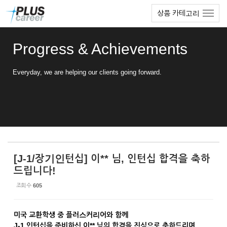
Sketchbook5, 스케치북5
Sketchbook5, 스케치북5
본
메
상품 카테고리
문
뉴
바
토
로
글
Progress & Achievements
가
하
기
기
Everyday, we are helping our clients going forward.
[J-1/장기인턴십] 이** 님, 인턴십 합격을 축하
드립니다!
조회 수
605
미국 교환학생 중 플러스커리어와 함께
J-1 인턴십을 준비하신 이** 님의 합격을 진심으로 축하드리며,