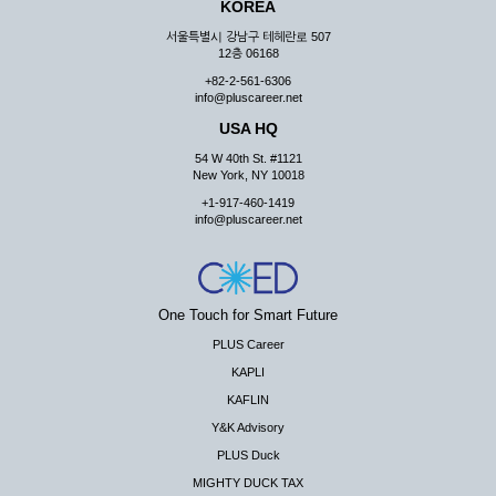
KOREA
서울특별시 강남구 테헤란로 507
12층 06168
+82-2-561-6306
info@pluscareer.net
USA HQ
54 W 40th St. #1121
New York, NY 10018
+1-917-460-1419
info@pluscareer.net
One Touch for Smart Future
PLUS Career
KAPLI
KAFLIN
Y&K Advisory
PLUS Duck
MIGHTY DUCK TAX