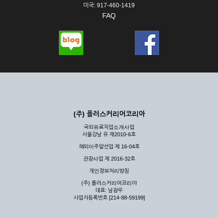
미국: 917-460-1419
FAQ
(주) 플러스커리어코리아
국외유료직업소개사업
서울강남 유 제2010-6호
해외이주알선업 제 16-04호
관광사업 제 2016-32호
개인정보처리방침
(주) 플러스커리어코리아
대표: 남광우
사업자등록번호 [214-88-59199]