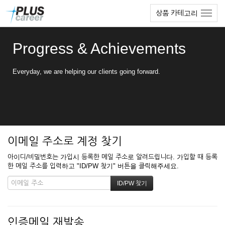
본
메
상품 카테고리
문
뉴
바
토
로
글
Progress & Achievements
가
하
기
기
Everyday, we are helping our clients going forward.
이메일 주소로 계정 찾기
아이디/비밀번호는 가입시 등록한 메일 주소로 알려드립니다. 가입할 때 등록
한 메일 주소를 입력하고 "ID/PW 찾기" 버튼을 클릭해주세요.
인증메일 재발송