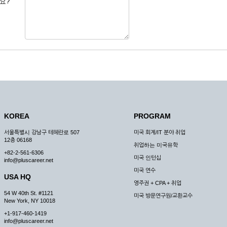
요?
 도용한 경우
미비 된 경우
 서비스를 이용할 경우
, 복사하여 이용하는 경우
청하는 경우
원칙으로 합니다.
, 국가비상사태, 정전, 서비스 설비의 장애, 서비스 이용의 폭주 등의 정상적인 서비
KOREA
PROGRAM
구적으로 중지할 수 있습니다.
서울특별시 강남구 테헤란로 507
미국 회계/IT 분야 취업
한 사유가 발생한 경우
12층 06168
취업하는 미국유학
스의 제공이 일시적으로 중지됨으로 인해 이용자 또는 제 3자가 입은 손해에 대하여 
+82-2-561-6306
미국 인턴십
info@pluscareer.net
미국 연수
USA HQ
영주권 + CPA + 취업
54 W 40th St. #1121
미국 방문연구원/교환교수
New York, NY 10018
청한 후 즉시 서비스를 이용할 수 있도록 하고 계속적, 안정적으로 서비스를 제공할
+1-917-460-1419
승낙 없이 타인에게 누설, 배포하여서는 안됩니다. 다만, 관계법령에 의하여 국가
info@pluscareer.net