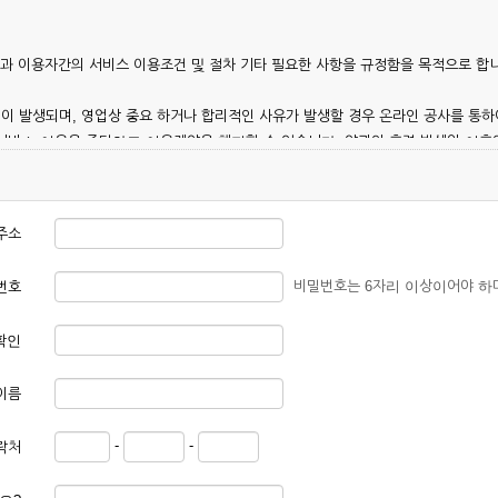
칭)과 이용자간의 서비스 이용조건 및 절차 기타 필요한 사항을 규정함을 목적으로 합
이 발생되며, 영업상 중요 하거나 합리적인 사유가 발생할 경우 온라인 공사를 통하
 서비스 이용을 중단하고 이용계약을 해지할 수 있습니다. 약관의 효력 발생일 이
 이용안내 및 기타 관계법령의 규정에 따릅니다.
주소
비밀번호는 6자리 이상이어야 하
번호
확인
본 약관에 동의한 후 신청자의 실질 정보를 입력하여 회사에 신청하고 회사가 이를 
이름
, 회원 1인당 한 개의 ID가 발급됩니다. 부득이한 경우로 인해 변경하고자 하는 경
-
-
락처
대하여는 가입을 거절하거나 취소할 수 있으며, 실명으로 등록하지 않은 자의 일체의
청할 경우