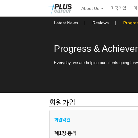
본
메
About Us
미국취업
미
문
뉴
바
토
로
글
Latest News
Reviews
Progre
가
하
기
기
Progress & Achieve
Everyday, we are helping our clients going forw
회원가입
회원약관
제1장 총칙