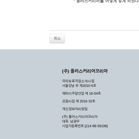
2. 개인정보를 허위로 기재하여 신청할 경우
*
플러스커리어를 어떻게 알게 되셨나
3. 경쟁 관게에 있는 이용자가 신청할 경우
4. 타인의 서비스 이용을 방해하거나, 정보를
5. 기타 회사가 정한 이용신청서에 기재사항이 
6. 이용자가 영업활동 또는 부정한 용도로 본
7. 회사의 정보를 사전 승낙 없이 전재, 변조
취소
8. 기타 회사가 정한 제반 사항을 위반하며 신
제5조 (서비스의 이용 및 중지)
① 서비스의 이용은 연중무휴, 1일 24시간을 
② 시스템 점검, 교체 및 고장, 기술적인 이유
(주) 플러스커리어코리아
이 서비스의 전부 또는 일부를 일시적 또는 영
국외유료직업소개사업
③ 기타 회사는 서비스를 제공할 수 없는 합당
서울강남 유 제2010-6호
④ 회사는 제 2항 및 제 3항의 사유로 서비
해외이주알선업 제 16-04호
제3장 권리 및 의무
관광사업 제 2016-32호
개인정보처리방침
제6조 (회사의 의무)
(주) 플러스커리어코리아
대표: 남광우
① 회사는 특별한 사정이 없는 한 이용자가 신
사업자등록번호 [214-88-59199]
② 회사는 이용자의 개인 신상 정보를 본인의 
되지 않습니다.