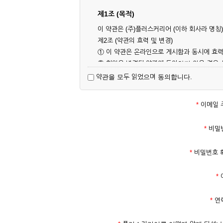
제1조 (목적)
이 약관은 (주)플러스커리어 (이하 회사라 명
제2조 (약관의 효력 및 변경)
① 이 약관은 온라인으로 게시함과 동시에 효력
② 회원은 변경된 약관에 동의하지 않을 경우
대해 동의한 것으로 간주됩니다.
약관을 모두 읽었으며 동의합니다.
제3조 (약관의 외 준칙)
이 약관에 명시되지 않은 사항은 회사의 공지,
*
이메일 
제2장 서비스 이용 계약
*
비밀
제4조 (이용계약의 성립)
*
비밀번호 
① 서비스 이용계약은 서비스 이용 희망자가 
의 실명 확인 절차를 밟을 수 있습니다.
*
② 회원가입시 입력한 ID는 변경할 수 없으며
다.
*
연
③ 회사는 아래의 각 호에 해당하는 이용자에 
1. 타인의 성명, 주민등록번호를 이용하여 신