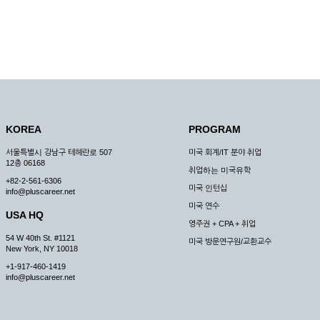
KOREA
PROGRAM
서울특별시 강남구 테헤란로 507
미국 회계/IT 분야 취업
12층 06168
취업하는 미국유학
+82-2-561-6306
미국 인턴십
info@pluscareer.net
미국 연수
USA HQ
영주권 + CPA + 취업
54 W 40th St. #1121
미국 방문연구원/교환교수
New York, NY 10018
+1-917-460-1419
info@pluscareer.net