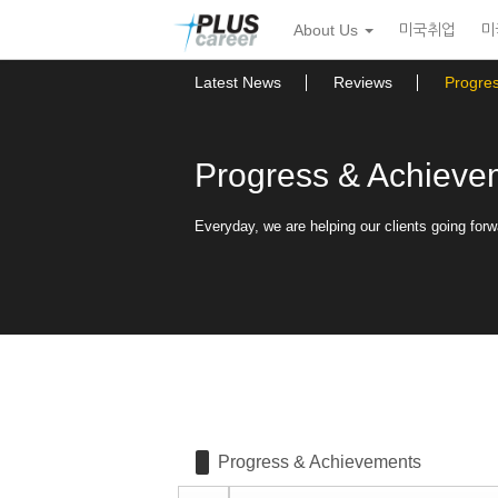
Sketchbook5, 스케치북5
Sketchbook5, 스케치북5
본
메
About Us
미국취업
미
문
뉴
바
토
로
글
Latest News
Reviews
Progre
가
하
기
기
Progress & Achieve
Everyday, we are helping our clients going forw
Progress & Achievements