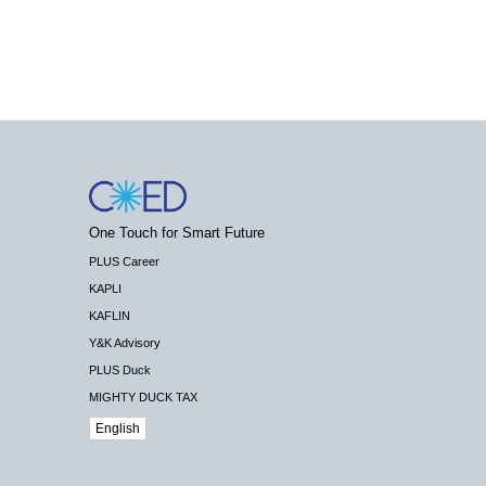
One Touch for Smart Future
PLUS Career
KAPLI
KAFLIN
Y&K Advisory
PLUS Duck
MIGHTY DUCK TAX
English