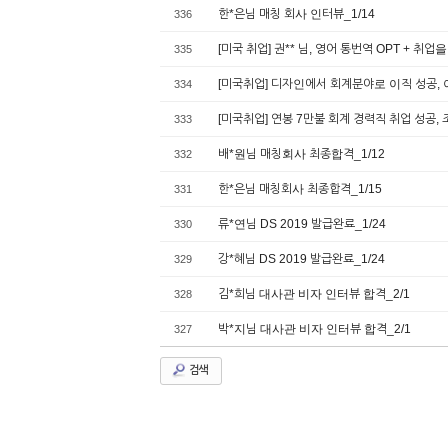
한*은님 매칭 회사 인터뷰_1/14
336
[미국 취업] 권** 님, 영어 통번역 OPT + 
335
[미국취업] 디자인에서 회계분야로 이직 성공, 
334
[미국취업] 연봉 7만불 회계 경력직 취업 성공, 조
333
배*원님 매칭회사 최종합격_1/12
332
한*은님 매칭회사 최종합격_1/15
331
류*연님 DS 2019 발급완료_1/24
330
강*혜님 DS 2019 발급완료_1/24
329
김*희님 대사관 비자 인터뷰 합격_2/1
328
박*지님 대사관 비자 인터뷰 합격_2/1
327
검색