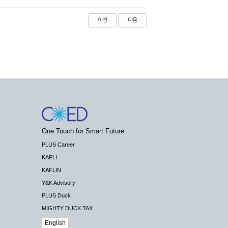
이전
다음
One Touch for Smart Future
PLUS Career
KAPLI
KAFLIN
Y&K Advisory
PLUS Duck
MIGHTY DUCK TAX
English