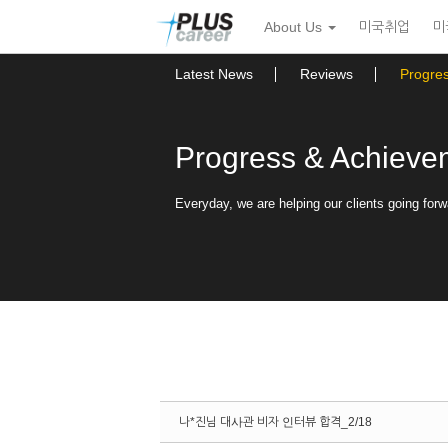
Sketchbook5, 스케치북5
Sketchbook5, 스케치북5
본
메
About Us
미국취업
미
문
뉴
바
토
로
글
Latest News
Reviews
Progre
가
하
기
기
Progress & Achieve
Everyday, we are helping our clients going forw
나*진님 대사관 비자 인터뷰 합격_2/18