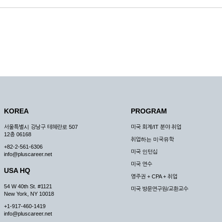
KOREA
PROGRAM
서울특별시 강남구 테헤란로 507
미국 회계/IT 분야 취업
12층 06168
취업하는 미국유학
+82-2-561-6306
미국 인턴십
info@pluscareer.net
미국 연수
USA HQ
영주권 + CPA + 취업
54 W 40th St. #1121
미국 방문연구원/교환교수
New York, NY 10018
+1-917-460-1419
info@pluscareer.net