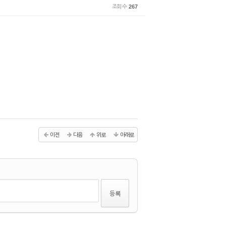
조회 수
267
이전
다음
위로
아래로