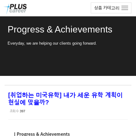
Sketchbook5, 스케치북5
Sketchbook5, 스케치북5
본
메
상품 카테고리
문
뉴
바
토
로
글
Progress & Achievements
가
하
기
기
Everyday, we are helping our clients going forward.
[취업하는 미국유학] 내가 세운 유학 계획이
현실에 맞을까?
조회 수
397
ㅣProgress & Achievements