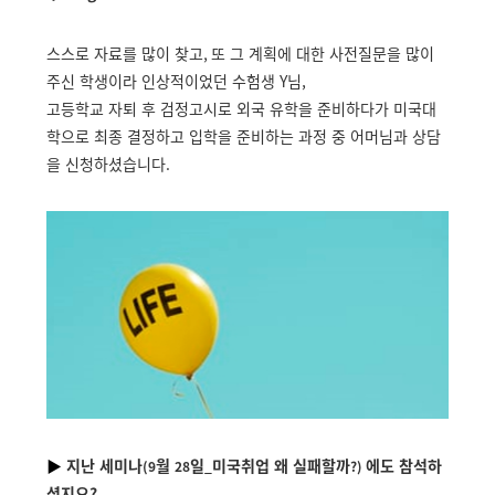
스스로 자료를 많이 찾고
,
또 그 계획에 대한 사전질문을 많이
주신 학생이라 인상적이었던 수험생
Y
님,
고등학교 자퇴 후 검정고시로 외국 유학을 준비하다가 미국대
학으로 최종 결정하고 입학을 준비하는 과정 중 어머님과 상담
을 신청하셨습니다
.
▶
지난 세미나
월
일
미국취업 왜 실패할까
에도 참석하
(9
28
_
?)
셨지요?