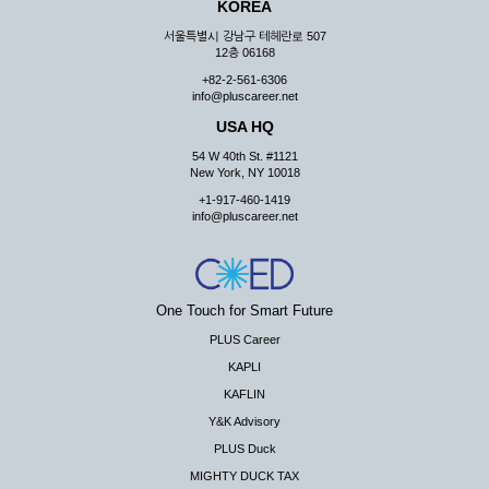
KOREA
서울특별시 강남구 테헤란로 507
12층 06168
+82-2-561-6306
info@pluscareer.net
USA HQ
54 W 40th St. #1121
New York, NY 10018
+1-917-460-1419
info@pluscareer.net
One Touch for Smart Future
PLUS Career
KAPLI
KAFLIN
Y&K Advisory
PLUS Duck
MIGHTY DUCK TAX