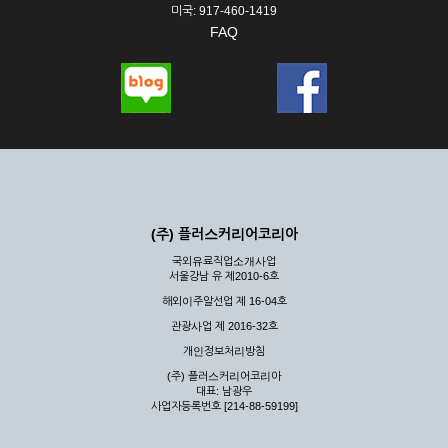
미국: 917-460-1419
FAQ
(주) 플러스커리어코리아
국외유료직업소개사업
서울강남 유 제2010-6호
해외이주알선업 제 16-04호
관광사업 제 2016-32호
개인정보처리방침
(주) 플러스커리어코리아
대표: 남광우
사업자등록번호 [214-88-59199]