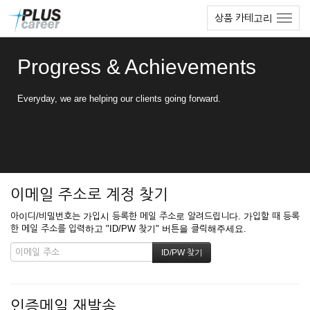
본
메
상품 카테고리
문
뉴
바
토
로
글
Progress & Achievements
가
하
기
기
Everyday, we are helping our clients going forward.
이메일 주소로 계정 찾기
아이디/비밀번호는 가입시 등록한 메일 주소로 알려드립니다. 가입할 때 등록
한 메일 주소를 입력하고 "ID/PW 찾기" 버튼을 클릭해주세요.
인증메일 재발송