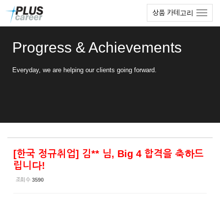
Sketchbook5, 스케치북5
Sketchbook5, 스케치북5
본
메
상품 카테고리
문
뉴
바
토
로
글
Progress & Achievements
가
하
기
기
Everyday, we are helping our clients going forward.
[한국 정규취업] 김** 님, Big 4 합격을 축하드
립니다!
조회 수
3590