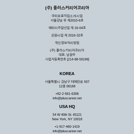
(주) 플러스커리어코리아
국외유료직업소개사업
서울강남 유 제2010-6호
해외이주알선업 제 16-04호
관광사업 제 2016-32호
개인정보처리방침
(주) 플러스커리어코리아
대표: 남광우
사업자등록번호 [214-88-59199]
KOREA
서울특별시 강남구 테헤란로 507
12층 06168
+82-2-561-6306
info@pluscareer.net
USA HQ
54 W 40th St. #1121
New York, NY 10018
+1-917-460-1419
info@pluscareer.net