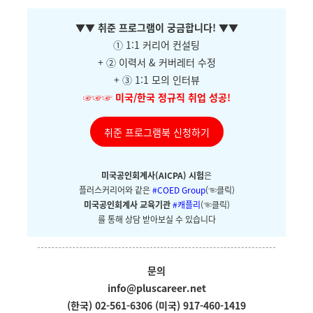
▼
▼ 취준 프로그램이 궁금합니다!
▼
▼
① 1:1 커리어 컨설팅
+ ②
이력서 & 커버레터 수정
+ ③ 1:1 모의 인터뷰
☞☞☞
미국/한국 정규직 취업 성공!
취준 프로그램북 신청하기
미국공인회계사(AICPA) 시험
은
플러스커리어와
같은
#COED Group
(☜클릭)
미국공인회계사 교육기관
#캐플리
(☜클릭)
를 통해 상담 받아보실 수 있습니다
문의
info@pluscareer.net
(한국) 02-561-6306
(미국) 917-460-1419