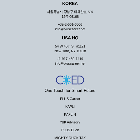
KOREA
서울특별시 강남구 테헤란로 507
12층 06168
+82-2-561-6306
info@pluscareer.net
USA HQ
54 W 40th St. #1121
New York, NY 10018
+1-917-460-1419
info@pluscareer.net
One Touch for Smart Future
PLUS Career
KAPLI
KAFLIN
Y&K Advisory
PLUS Duck
MIGHTY DUCK TAX