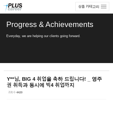
Sketchbook5, 스케치북5
Sketchbook5, 스케치북5
본
메
상품 카테고리
문
뉴
바
토
로
글
Progress & Achievements
가
하
기
기
Everyday, we are helping our clients going forward.
Y**님, BIG 4 취업을 축하 드립니다! _ 영주
권 취득과 동시에 빅4 취업까지
조회 수
4420