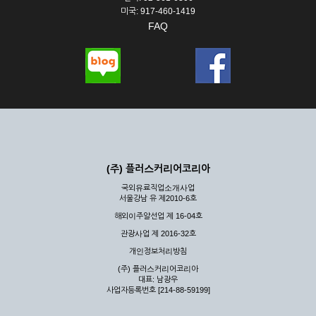
미국: 917-460-1419
FAQ
(주) 플러스커리어코리아
국외유료직업소개사업
서울강남 유 제2010-6호
해외이주알선업 제 16-04호
관광사업 제 2016-32호
개인정보처리방침
(주) 플러스커리어코리아
대표: 남광우
사업자등록번호 [214-88-59199]