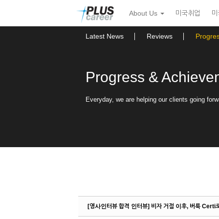
Sketchbook5, 스케치북5
Sketchbook5, 스케치북5
본
메
About Us
미국취업
미
문
뉴
바
토
로
글
Latest News
Reviews
Progre
가
하
기
기
Progress & Achieve
Everyday, we are helping our clients going forw
[영사인터뷰 합격 인터뷰] 비자 거절 이후, 버룩 Certi