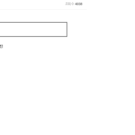
조회 수
4038
격!