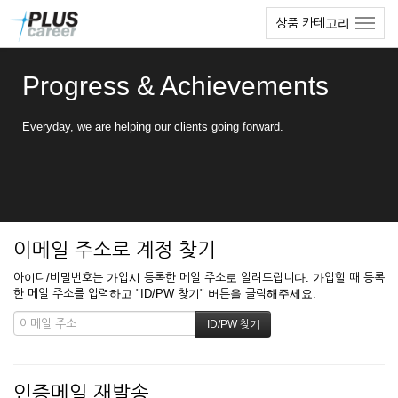
본
메
상품 카테고리
문
뉴
바
토
로
글
Progress & Achievements
가
하
기
기
Everyday, we are helping our clients going forward.
이메일 주소로 계정 찾기
아이디/비밀번호는 가입시 등록한 메일 주소로 알려드립니다. 가입할 때 등록
한 메일 주소를 입력하고 "ID/PW 찾기" 버튼을 클릭해주세요.
인증메일 재발송