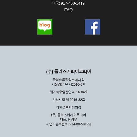
미국: 917-460-1419
FAQ
(주) 플러스커리어코리아
국외유료직업소개사업
서울강남 유 제2010-6호
해외이주알선업 제 16-04호
관광사업 제 2016-32호
개인정보처리방침
(주) 플러스커리어코리아
대표: 남광우
사업자등록번호 [214-88-59199]