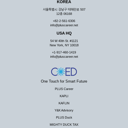
KOREA
서울특별시 강남구 테헤란로 507
12층 06168
+82-2-561-6306
info@pluscareer.net
USA HQ
54 W 40th St. #1121
New York, NY 10018
+1-917-460-1419
info@pluscareer.net
One Touch for Smart Future
PLUS Career
KAPLI
KAFLIN
Y&K Advisory
PLUS Duck
MIGHTY DUCK TAX