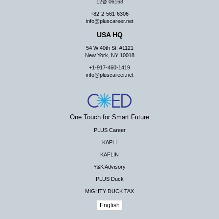
12층 06168
+82-2-561-6306
info@pluscareer.net
USA HQ
54 W 40th St. #1121
New York, NY 10018
+1-917-460-1419
info@pluscareer.net
One Touch for Smart Future
PLUS Career
KAPLI
KAFLIN
Y&K Advisory
PLUS Duck
MIGHTY DUCK TAX
English