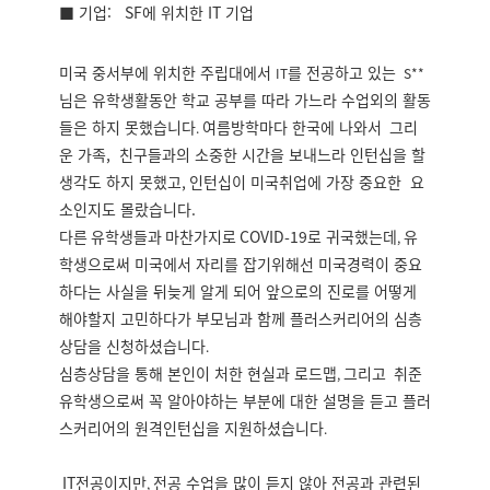
■ 기업:
SF에 위치한 IT 기업
미국 중서부에 위치한 주립대에서
를 전공하고 있는
IT
S**
님은 유학생활동안 학교 공부를 따라 가느라 수업외의 활동
들은 하지 못했습니다
여름방학마다 한국에 나와서
그리
.
운 가족,
친구들과의 소중한 시간을 보내느라 인턴십을 할
생각도 하지 못했고
,
인턴십이 미국취업에 가장 중요한 요
소인지도 몰랐습니다
.
다른 유학생들과 마찬가지로 COVID-19
로 귀국했는데
유
,
학생으로써 미국에서 자리를 잡기위해선 미국경력이 중요
하다는 사실을 뒤늦게 알게 되어 앞으로의 진로를 어떻게
해야할지 고민하다가 부모님과 함께 플러스커리어의 심층
상담을 신청하셨습니다
.
심층상담을 통해 본인이 처한 현실과 로드맵
그리고
취준
,
유학생으로써 꼭 알아야하는 부분에 대한 설명을 듣고 플러
스커리어의 원격인턴십을 지원하셨습니다
.
IT
전공이지만
전공 수업을 많이 듣지 않아 전공과 관련된
,