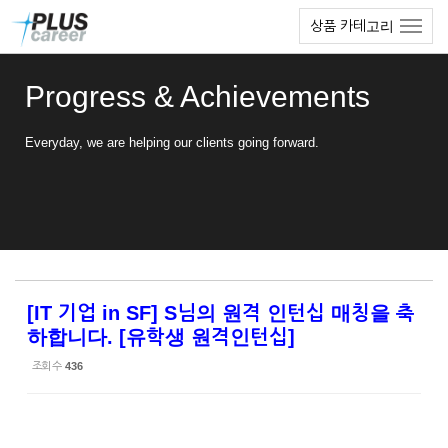
Sketchbook5, 스케치북5
Sketchbook5, 스케치북5
본
메
상품 카테고리
문
뉴
바
토
로
글
Progress & Achievements
가
하
기
기
Everyday, we are helping our clients going forward.
[IT 기업 in SF] S님의 원격 인턴십 매칭을 축
하합니다. [유학생 원격인턴십]
조회 수
436