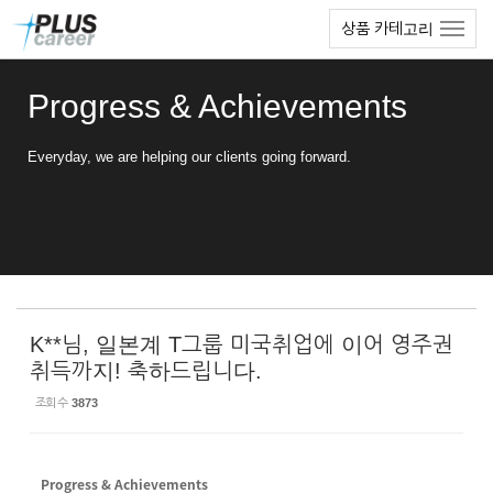
Sketchbook5, 스케치북5
Sketchbook5, 스케치북5
본
메
상품 카테고리
문
뉴
바
토
로
글
Progress & Achievements
가
하
기
기
Everyday, we are helping our clients going forward.
K**님, 일본계 T그룹 미국취업에 이어 영주권
취득까지! 축하드립니다.
조회 수
3873
Progress & Achievements