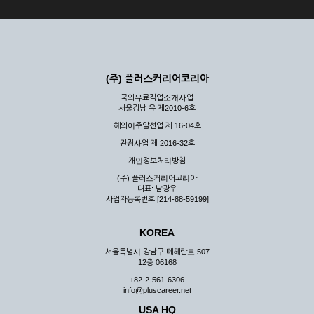
(주) 플러스커리어코리아
국외유료직업소개사업
서울강남 유 제2010-6호
해외이주알선업 제 16-04호
관광사업 제 2016-32호
개인정보처리방침
(주) 플러스커리어코리아
대표: 남광우
사업자등록번호 [214-88-59199]
KOREA
서울특별시 강남구 테헤란로 507
12층 06168
+82-2-561-6306
info@pluscareer.net
USA HQ