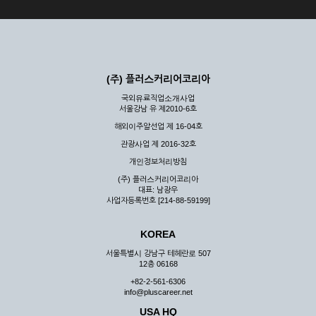
(주) 플러스커리어코리아
국외유료직업소개사업
서울강남 유 제2010-6호
해외이주알선업 제 16-04호
관광사업 제 2016-32호
개인정보처리방침
(주) 플러스커리어코리아
대표: 남광우
사업자등록번호 [214-88-59199]
KOREA
서울특별시 강남구 테헤란로 507
12층 06168
+82-2-561-6306
info@pluscareer.net
USA HQ