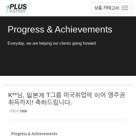
Sketchbook5, 스케치북5
Sketchbook5, 스케치북5
본
메
상품 카테고리
문
뉴
바
토
로
글
Progress & Achievements
가
하
기
기
Everyday, we are helping our clients going forward.
K**님, 일본계 T그룹 미국취업에 이어 영주권
취득까지! 축하드립니다.
조회 수
3956
Progress & Achievements