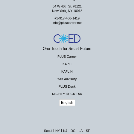
54 W 40th St. #1121
New York, NY 10018
+1-917-460-1419
info@pluscareer.net
One Touch for Smart Future
PLUS Career
KAPLI
KAFLIN
Y&K Advisory
PLUS Duck
MIGHTY DUCK TAX
English
|
|
|
|
|
Seoul
NY
NJ
DC
LA
SF