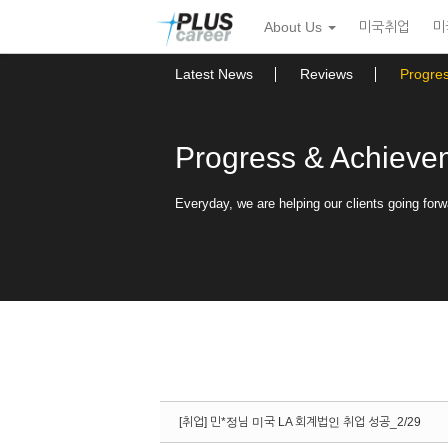
Sketchbook5, 스케치북5
Sketchbook5, 스케치북5
본
메
About Us
미국취업
미
문
뉴
바
토
로
글
Latest News
Reviews
Progre
가
하
기
기
Progress & Achieve
Everyday, we are helping our clients going forw
[취업] 민*정님 미국 LA 회계법인 취업 성공_2/29