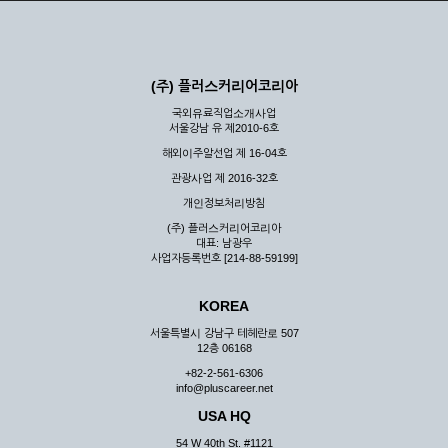
(주) 플러스커리어코리아
국외유료직업소개사업
서울강남 유 제2010-6호
해외이주알선업 제 16-04호
관광사업 제 2016-32호
개인정보처리방침
(주) 플러스커리어코리아
대표: 남광우
사업자등록번호 [214-88-59199]
KOREA
서울특별시 강남구 테헤란로 507
12층 06168
+82-2-561-6306
info@pluscareer.net
USA HQ
54 W 40th St. #1121