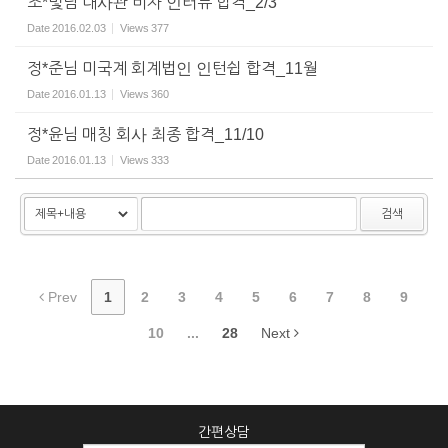
조*빛님 대사관 비자 인터뷰 합격_2/3
Date
2016.02.03
Views
377
정*준님 미국계 회계법인 인턴쉽 합격_11월
Date
2016.01.13
Views
360
정*윤님 매칭 회사 최종 합격_11/10
Date
2016.01.13
Views
333
검색
Prev
1
2
3
4
5
6
7
8
9
10
...
28
Next
간편상담