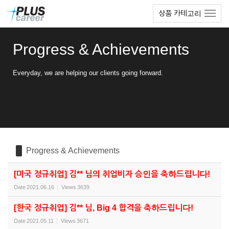
Sketchbook5, 스케치북5
Sketchbook5, 스케치북5
본
메
상품 카테고리
문
뉴
바
토
로
글
Progress & Achievements
가
하
기
기
Everyday, we are helping our clients going forward.
Progress & Achievements
[미국 정규취업] 김** 님의 취업비자 승인을 축하드립니다!
Date
2021.06.16
Views
3639
[한국 정규취업] 김** 님, Big 4 합격을 축하드립니다!
Date
2021.05.11
Views
3671