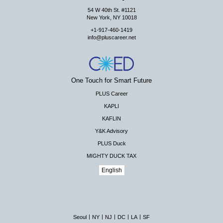
54 W 40th St. #1121
New York, NY 10018
+1-917-460-1419
info@pluscareer.net
One Touch for Smart Future
PLUS Career
KAPLI
KAFLIN
Y&K Advisory
PLUS Duck
MIGHTY DUCK TAX
English
|
|
|
|
|
Seoul
NY
NJ
DC
LA
SF