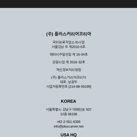
(주) 플러스커리어코리아
국외유료직업소개사업
서울강남 유 제2010-6호
해외이주알선업 제 16-04호
관광사업 제 2016-32호
개인정보처리방침
(주) 플러스커리어코리아
대표: 남광우
사업자등록번호 [214-88-59199]
KOREA
서울특별시 강남구 테헤란로 507
12층 06168
+82-2-561-6306
info@pluscareer.net
USA HQ