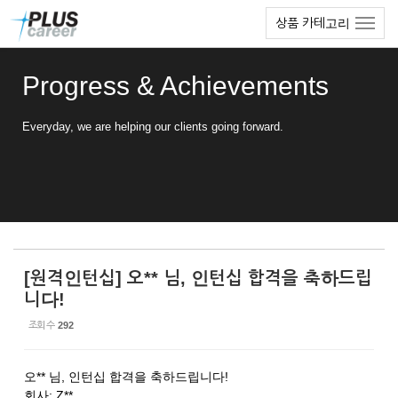
Sketchbook5, 스케치북5
Sketchbook5, 스케치북5
본
메
상품 카테고리
문
뉴
바
토
로
글
Progress & Achievements
가
하
기
기
Everyday, we are helping our clients going forward.
[원격인턴십] 오** 님, 인턴십 합격을 축하드립
니다!
조회 수
292
오** 님, 인턴십 합격을 축하드립니다!
회사: Z**