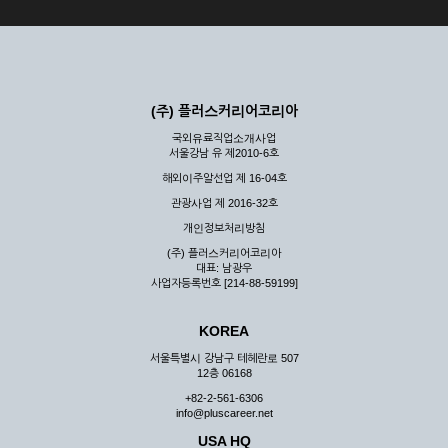
(주) 플러스커리어코리아
국외유료직업소개사업
서울강남 유 제2010-6호
해외이주알선업 제 16-04호
관광사업 제 2016-32호
개인정보처리방침
(주) 플러스커리어코리아
대표: 남광우
사업자등록번호 [214-88-59199]
KOREA
서울특별시 강남구 테헤란로 507
12층 06168
+82-2-561-6306
info@pluscareer.net
USA HQ