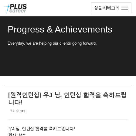
Sketchbook5, 스케치북5
Sketchbook5, 스케치북5
본
메
상품 카테고리
문
뉴
바
토
로
글
Progress & Achievements
가
하
기
기
Everyday, we are helping our clients going forward.
[원격인턴십] 우J 님, 인턴십 합격을 축하드립
니다!
조회 수
312
우J 님, 인턴십 합격을 축하드립니다!
회사: M**