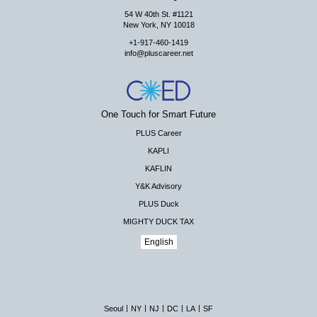
54 W 40th St. #1121
New York, NY 10018
+1-917-460-1419
info@pluscareer.net
One Touch for Smart Future
PLUS Career
KAPLI
KAFLIN
Y&K Advisory
PLUS Duck
MIGHTY DUCK TAX
English
|
|
|
|
|
Seoul
NY
NJ
DC
LA
SF