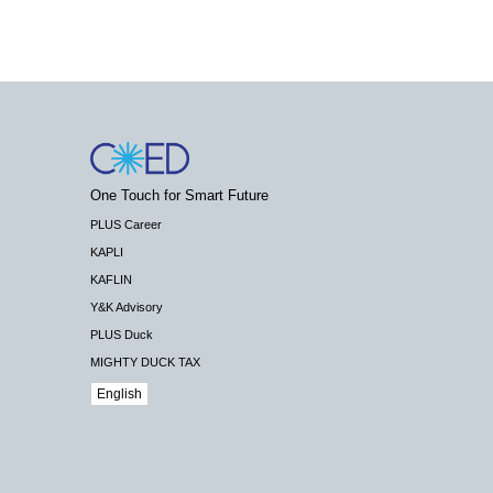
One Touch for Smart Future
PLUS Career
KAPLI
KAFLIN
Y&K Advisory
PLUS Duck
MIGHTY DUCK TAX
English