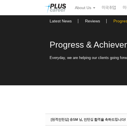
Sketchbook5, 스케치북5
Sketchbook5, 스케치북5
본
메
About Us
미국취업
미
문
뉴
바
토
로
글
Latest News
Reviews
Progre
가
하
기
기
Progress & Achieve
Everyday, we are helping our clients going forw
[원격인턴십] 송SM 님, 인턴십 합격을 축하드립니다!