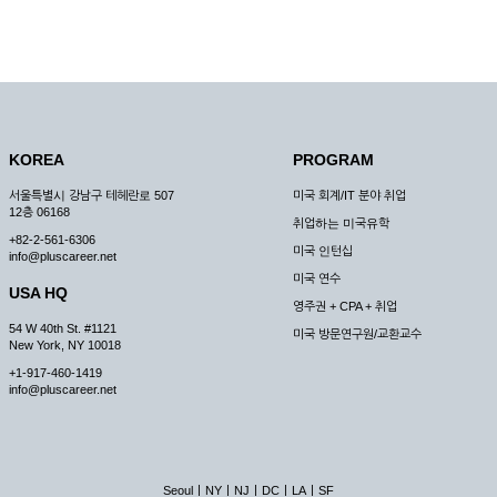
KOREA
PROGRAM
서울특별시 강남구 테헤란로 507
미국 회계/IT 분야 취업
12층 06168
취업하는 미국유학
+82-2-561-6306
미국 인턴십
info@pluscareer.net
미국 연수
USA HQ
영주권 + CPA + 취업
54 W 40th St. #1121
미국 방문연구원/교환교수
New York, NY 10018
+1-917-460-1419
info@pluscareer.net
|
|
|
|
|
Seoul
NY
NJ
DC
LA
SF