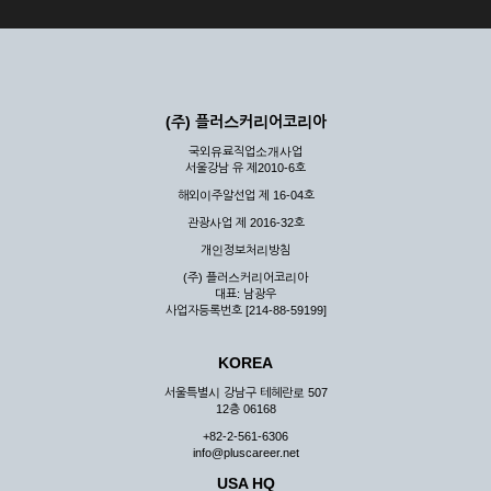
(주) 플러스커리어코리아
국외유료직업소개사업
서울강남 유 제2010-6호
해외이주알선업 제 16-04호
관광사업 제 2016-32호
개인정보처리방침
(주) 플러스커리어코리아
대표: 남광우
사업자등록번호 [214-88-59199]
KOREA
서울특별시 강남구 테헤란로 507
12층 06168
+82-2-561-6306
info@pluscareer.net
USA HQ