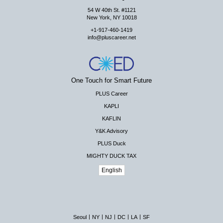
54 W 40th St. #1121
New York, NY 10018
+1-917-460-1419
info@pluscareer.net
One Touch for Smart Future
PLUS Career
KAPLI
KAFLIN
Y&K Advisory
PLUS Duck
MIGHTY DUCK TAX
English
|
|
|
|
|
Seoul
NY
NJ
DC
LA
SF