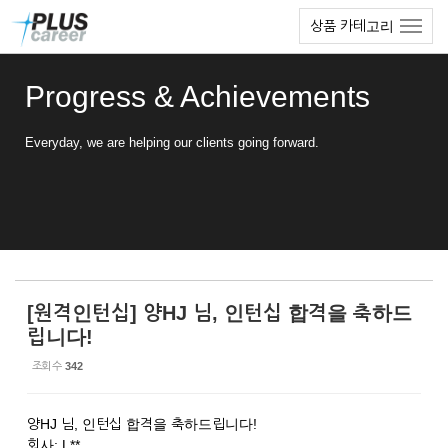
Sketchbook5, 스케치북5
Sketchbook5, 스케치북5
본
메
상품 카테고리
문
뉴
바
토
로
글
Progress & Achievements
가
하
기
기
Everyday, we are helping our clients going forward.
[원격인턴십] 양HJ 님, 인턴십 합격을 축하드
립니다!
조회 수
342
양HJ 님, 인턴십 합격을 축하드립니다!
회사: L**