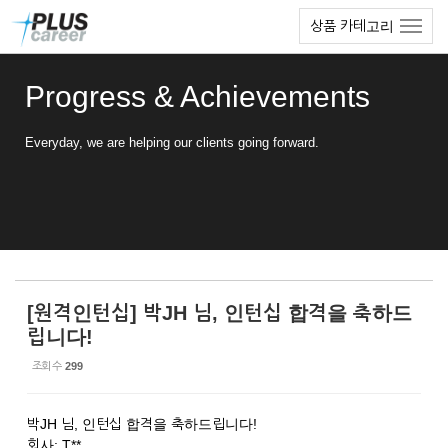
Sketchbook5, 스케치북5
Sketchbook5, 스케치북5
본
메
상품 카테고리
문
뉴
바
토
로
글
Progress & Achievements
가
하
기
기
Everyday, we are helping our clients going forward.
[원격인턴십] 박JH 님, 인턴십 합격을 축하드
립니다!
조회 수
299
박JH 님, 인턴십 합격을 축하드립니다!
회사: T**