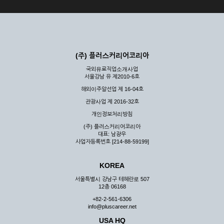
(주) 플러스커리어코리아
국외유료직업소개사업
서울강남 유 제2010-6호
해외이주알선업 제 16-04호
관광사업 제 2016-32호
개인정보처리방침
(주) 플러스커리어코리아
대표: 남광우
사업자등록번호 [214-88-59199]
KOREA
서울특별시 강남구 테헤란로 507
12층 06168
+82-2-561-6306
info@pluscareer.net
USA HQ