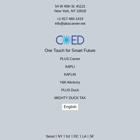
54 W 40th St. #1121
New York, NY 10018
+1-917-460-1419
info@pluscareer.net
One Touch for Smart Future
PLUS Career
KAPLI
KAFLIN
Y&K Advisory
PLUS Duck
MIGHTY DUCK TAX
English
|
|
|
|
|
Seoul
NY
NJ
DC
LA
SF