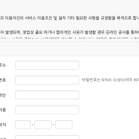
칭)과 이용자간의 서비스 이용조건 및 절차 기타 필요한 사항을 규정함을 목적으로 합
이 발생되며, 영업상 중요 하거나 합리적인 사유가 발생할 경우 온라인 공사를 통하
 서비스 이용을 중단하고 이용계약을 해지할 수 있습니다. 약관의 효력 발생일 이
 이용안내 및 기타 관계법령의 규정에 따릅니다.
주소
비밀번호는 6자리 이상이어야 하
번호
확인
본 약관에 동의한 후 신청자의 실질 정보를 입력하여 회사에 신청하고 회사가 이를 
이름
, 회원 1인당 한 개의 ID가 발급됩니다. 부득이한 경우로 인해 변경하고자 하는 경
-
-
락처
대하여는 가입을 거절하거나 취소할 수 있으며, 실명으로 등록하지 않은 자의 일체의
청할 경우