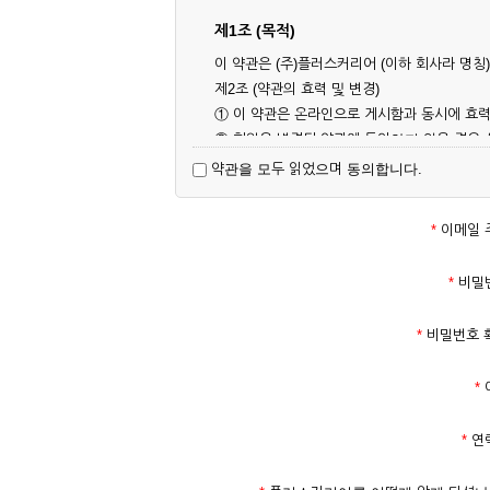
제1조 (목적)
이 약관은 (주)플러스커리어 (이하 회사라 명
제2조 (약관의 효력 및 변경)
① 이 약관은 온라인으로 게시함과 동시에 효력
② 회원은 변경된 약관에 동의하지 않을 경우
대해 동의한 것으로 간주됩니다.
약관을 모두 읽었으며 동의합니다.
제3조 (약관의 외 준칙)
이 약관에 명시되지 않은 사항은 회사의 공지,
*
이메일 
제2장 서비스 이용 계약
*
비밀
제4조 (이용계약의 성립)
*
비밀번호 
① 서비스 이용계약은 서비스 이용 희망자가 
의 실명 확인 절차를 밟을 수 있습니다.
*
② 회원가입시 입력한 ID는 변경할 수 없으며
다.
*
연
③ 회사는 아래의 각 호에 해당하는 이용자에 
1. 타인의 성명, 주민등록번호를 이용하여 신