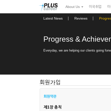
본
메
About Us
미국취업
미
문
뉴
바
토
로
글
Latest News
Reviews
Progre
가
하
기
기
Progress & Achieve
Everyday, we are helping our clients going forw
회원가입
회원약관
제1장 총칙