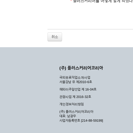
2. 개인정보를 허위로 기재하여 신청할 경우
*
플러스커리어를 어떻게 알게 되셨나
3. 경쟁 관게에 있는 이용자가 신청할 경우
4. 타인의 서비스 이용을 방해하거나, 정보를
5. 기타 회사가 정한 이용신청서에 기재사항이 
6. 이용자가 영업활동 또는 부정한 용도로 본
7. 회사의 정보를 사전 승낙 없이 전재, 변조
취소
8. 기타 회사가 정한 제반 사항을 위반하며 신
제5조 (서비스의 이용 및 중지)
① 서비스의 이용은 연중무휴, 1일 24시간을 
② 시스템 점검, 교체 및 고장, 기술적인 이유
(주) 플러스커리어코리아
이 서비스의 전부 또는 일부를 일시적 또는 영
국외유료직업소개사업
③ 기타 회사는 서비스를 제공할 수 없는 합당
서울강남 유 제2010-6호
④ 회사는 제 2항 및 제 3항의 사유로 서비
해외이주알선업 제 16-04호
제3장 권리 및 의무
관광사업 제 2016-32호
개인정보처리방침
제6조 (회사의 의무)
(주) 플러스커리어코리아
대표: 남광우
① 회사는 특별한 사정이 없는 한 이용자가 신
사업자등록번호 [214-88-59199]
② 회사는 이용자의 개인 신상 정보를 본인의 
되지 않습니다.