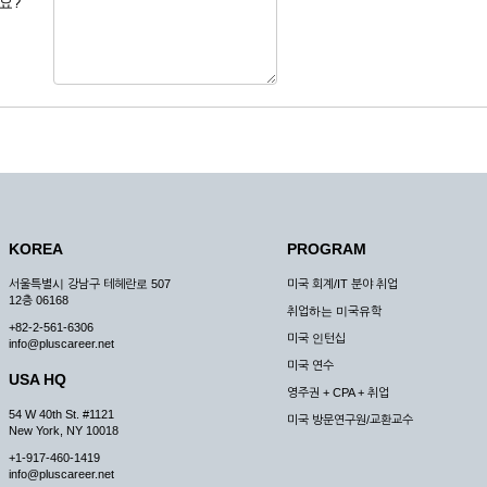
요?
 도용한 경우
미비 된 경우
 서비스를 이용할 경우
, 복사하여 이용하는 경우
청하는 경우
원칙으로 합니다.
, 국가비상사태, 정전, 서비스 설비의 장애, 서비스 이용의 폭주 등의 정상적인 서비
KOREA
PROGRAM
구적으로 중지할 수 있습니다.
서울특별시 강남구 테헤란로 507
미국 회계/IT 분야 취업
한 사유가 발생한 경우
12층 06168
취업하는 미국유학
스의 제공이 일시적으로 중지됨으로 인해 이용자 또는 제 3자가 입은 손해에 대하여 
+82-2-561-6306
미국 인턴십
info@pluscareer.net
미국 연수
USA HQ
영주권 + CPA + 취업
54 W 40th St. #1121
미국 방문연구원/교환교수
New York, NY 10018
청한 후 즉시 서비스를 이용할 수 있도록 하고 계속적, 안정적으로 서비스를 제공할
+1-917-460-1419
승낙 없이 타인에게 누설, 배포하여서는 안됩니다. 다만, 관계법령에 의하여 국가
info@pluscareer.net