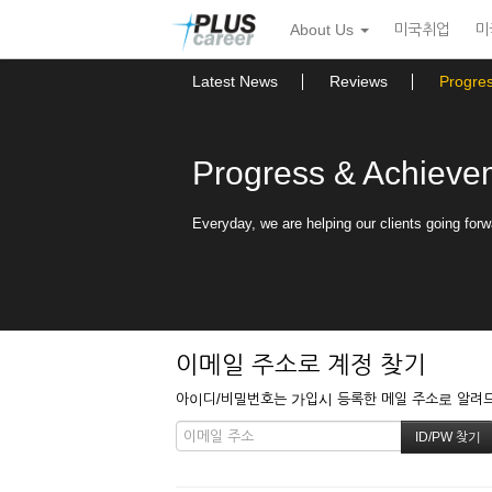
본
메
About Us
미국취업
미
문
뉴
바
토
로
글
Latest News
Reviews
Progre
가
하
기
기
Progress & Achieve
Everyday, we are helping our clients going forw
이메일 주소로 계정 찾기
아이디/비밀번호는 가입시 등록한 메일 주소로 알려드립