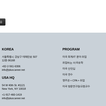
KOREA
PROGRAM
서울특별시 강남구 테헤란로 507
미국 회계/IT 분야 취업
12층 06168
취업하는 미국유학
+82-2-561-6306
미국 인턴십
info@pluscareer.net
미국 연수
USA HQ
영주권 + CPA + 취업
54 W 40th St. #1121
미국 방문연구원/교환교수
New York, NY 10018
+1-917-460-1419
info@pluscareer.net