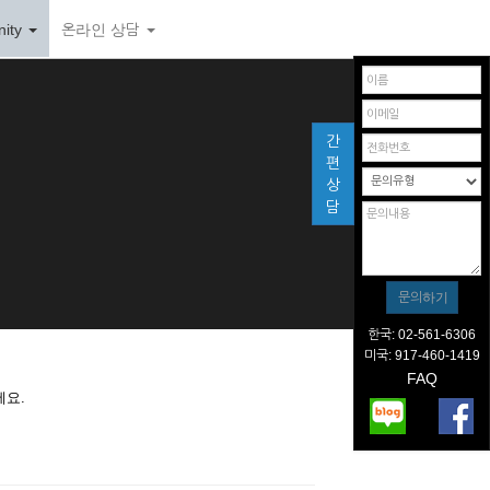
ity
온라인 상담
간
편
상
담
한국: 02-561-6306
미국: 917-460-1419
FAQ
세요.