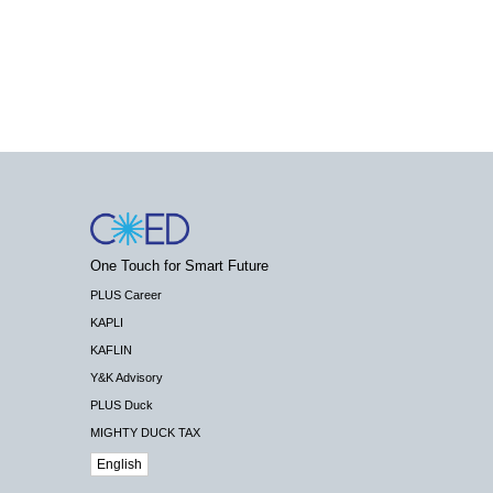
One Touch for Smart Future
PLUS Career
KAPLI
KAFLIN
Y&K Advisory
PLUS Duck
MIGHTY DUCK TAX
English