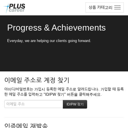
본
메
상품 카테고리
문
뉴
바
토
로
글
Progress & Achievements
가
하
기
기
Everyday, we are helping our clients going forward.
이메일 주소로 계정 찾기
아이디/비밀번호는 가입시 등록한 메일 주소로 알려드립니다. 가입할 때 등록
한 메일 주소를 입력하고 "ID/PW 찾기" 버튼을 클릭해주세요.
인증메일 재발송