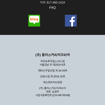
미국: 917-460-1419
FAQ
(주) 플러스커리어코리아
국외유료직업소개사업
서울강남 유 제2010-6호
해외이주알선업 제 16-04호
관광사업 제 2016-32호
개인정보처리방침
(주) 플러스커리어코리아
대표: 남광우
사업자등록번호 [214-88-59199]