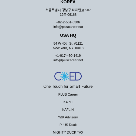
KOREA
서울특별시 강남구 테헤란로 507
12층 06168
+82-2-561-6306
info@pluscareer.net
USA HQ
54 W 40th St. #1121
New York, NY 10018
+1-917-460-1419
info@pluscareer.net
One Touch for Smart Future
PLUS Career
KAPLI
KAFLIN
Y&K Advisory
PLUS Duck
MIGHTY DUCK TAX