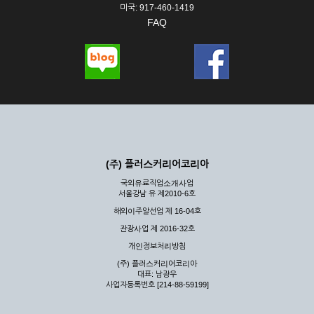
미국: 917-460-1419
FAQ
(주) 플러스커리어코리아
국외유료직업소개사업
서울강남 유 제2010-6호
해외이주알선업 제 16-04호
관광사업 제 2016-32호
개인정보처리방침
(주) 플러스커리어코리아
대표: 남광우
사업자등록번호 [214-88-59199]