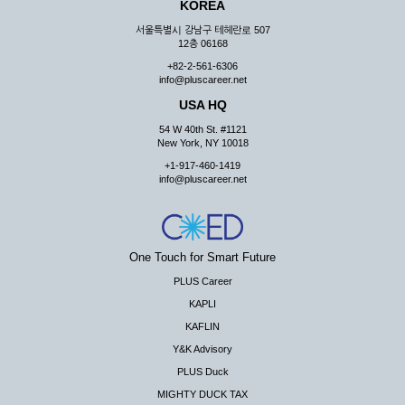
KOREA
서울특별시 강남구 테헤란로 507
12층 06168
+82-2-561-6306
info@pluscareer.net
USA HQ
54 W 40th St. #1121
New York, NY 10018
+1-917-460-1419
info@pluscareer.net
One Touch for Smart Future
PLUS Career
KAPLI
KAFLIN
Y&K Advisory
PLUS Duck
MIGHTY DUCK TAX