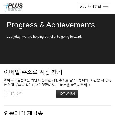
본
메
상품 카테고리
문
뉴
바
토
로
글
Progress & Achievements
가
하
기
기
Everyday, we are helping our clients going forward.
이메일 주소로 계정 찾기
아이디/비밀번호는 가입시 등록한 메일 주소로 알려드립니다. 가입할 때 등록
한 메일 주소를 입력하고 "ID/PW 찾기" 버튼을 클릭해주세요.
인증메일 재발송