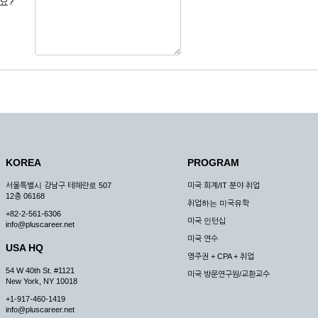
요?
 도용한 경우
미비 된 경우
 서비스를 이용할 경우
, 복사하여 이용하는 경우
청하는 경우
원칙으로 합니다.
, 국가비상사태, 정전, 서비스 설비의 장애, 서비스 이용의 폭주 등의 정상적인 서비
KOREA
PROGRAM
구적으로 중지할 수 있습니다.
서울특별시 강남구 테헤란로 507
미국 회계/IT 분야 취업
한 사유가 발생한 경우
12층 06168
취업하는 미국유학
스의 제공이 일시적으로 중지됨으로 인해 이용자 또는 제 3자가 입은 손해에 대하여 
+82-2-561-6306
미국 인턴십
info@pluscareer.net
미국 연수
USA HQ
영주권 + CPA + 취업
54 W 40th St. #1121
미국 방문연구원/교환교수
New York, NY 10018
청한 후 즉시 서비스를 이용할 수 있도록 하고 계속적, 안정적으로 서비스를 제공할
+1-917-460-1419
승낙 없이 타인에게 누설, 배포하여서는 안됩니다. 다만, 관계법령에 의하여 국가
info@pluscareer.net