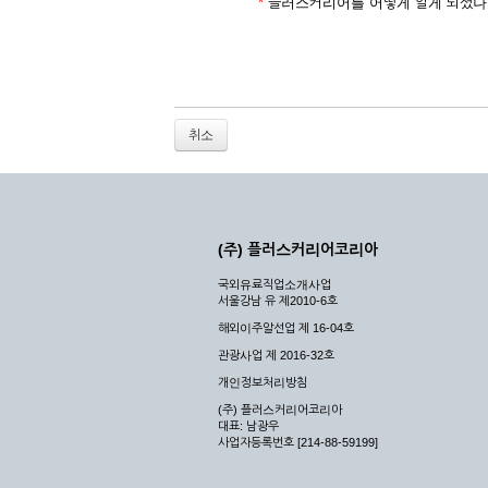
2. 개인정보를 허위로 기재하여 신청할 경우
*
플러스커리어를 어떻게 알게 되셨나
3. 경쟁 관게에 있는 이용자가 신청할 경우
4. 타인의 서비스 이용을 방해하거나, 정보를
5. 기타 회사가 정한 이용신청서에 기재사항이 
6. 이용자가 영업활동 또는 부정한 용도로 본
7. 회사의 정보를 사전 승낙 없이 전재, 변조
취소
8. 기타 회사가 정한 제반 사항을 위반하며 신
제5조 (서비스의 이용 및 중지)
① 서비스의 이용은 연중무휴, 1일 24시간을 
② 시스템 점검, 교체 및 고장, 기술적인 이유
(주) 플러스커리어코리아
이 서비스의 전부 또는 일부를 일시적 또는 영
국외유료직업소개사업
③ 기타 회사는 서비스를 제공할 수 없는 합당
서울강남 유 제2010-6호
④ 회사는 제 2항 및 제 3항의 사유로 서비
해외이주알선업 제 16-04호
제3장 권리 및 의무
관광사업 제 2016-32호
개인정보처리방침
제6조 (회사의 의무)
(주) 플러스커리어코리아
대표: 남광우
① 회사는 특별한 사정이 없는 한 이용자가 신
사업자등록번호 [214-88-59199]
② 회사는 이용자의 개인 신상 정보를 본인의 
되지 않습니다.