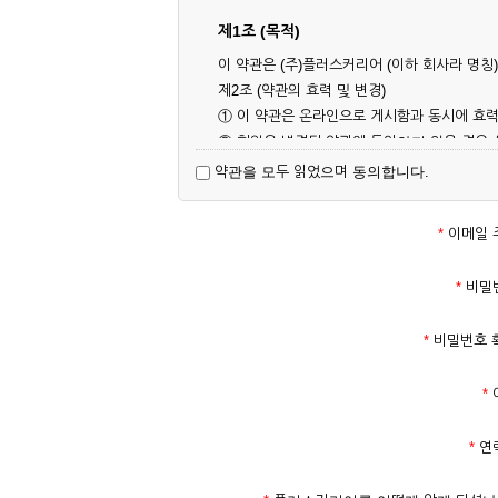
제1조 (목적)
이 약관은 (주)플러스커리어 (이하 회사라 명
제2조 (약관의 효력 및 변경)
① 이 약관은 온라인으로 게시함과 동시에 효력
② 회원은 변경된 약관에 동의하지 않을 경우
대해 동의한 것으로 간주됩니다.
약관을 모두 읽었으며 동의합니다.
제3조 (약관의 외 준칙)
이 약관에 명시되지 않은 사항은 회사의 공지,
*
이메일 
제2장 서비스 이용 계약
*
비밀
제4조 (이용계약의 성립)
*
비밀번호 
① 서비스 이용계약은 서비스 이용 희망자가 
의 실명 확인 절차를 밟을 수 있습니다.
*
② 회원가입시 입력한 ID는 변경할 수 없으며
다.
*
연
③ 회사는 아래의 각 호에 해당하는 이용자에 
1. 타인의 성명, 주민등록번호를 이용하여 신