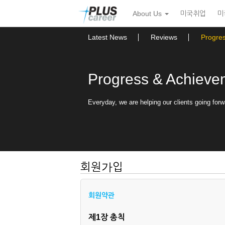
본
메
About Us
미국취업
미
문
뉴
바
토
로
글
Latest News
Reviews
Progre
가
하
기
기
Progress & Achieve
Everyday, we are helping our clients going forw
회원가입
회원약관
제1장 총칙