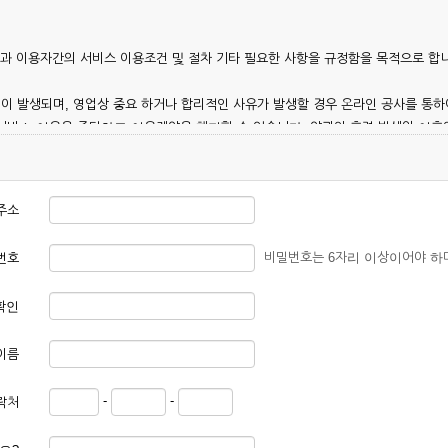
칭)과 이용자간의 서비스 이용조건 및 절차 기타 필요한 사항을 규정함을 목적으로 합
이 발생되며, 영업상 중요 하거나 합리적인 사유가 발생할 경우 온라인 공사를 통하
 서비스 이용을 중단하고 이용계약을 해지할 수 있습니다. 약관의 효력 발생일 이
 이용안내 및 기타 관계법령의 규정에 따릅니다.
주소
비밀번호는 6자리 이상이어야 하
번호
확인
본 약관에 동의한 후 신청자의 실질 정보를 입력하여 회사에 신청하고 회사가 이를 
이름
, 회원 1인당 한 개의 ID가 발급됩니다. 부득이한 경우로 인해 변경하고자 하는 경
-
-
락처
대하여는 가입을 거절하거나 취소할 수 있으며, 실명으로 등록하지 않은 자의 일체의
청할 경우