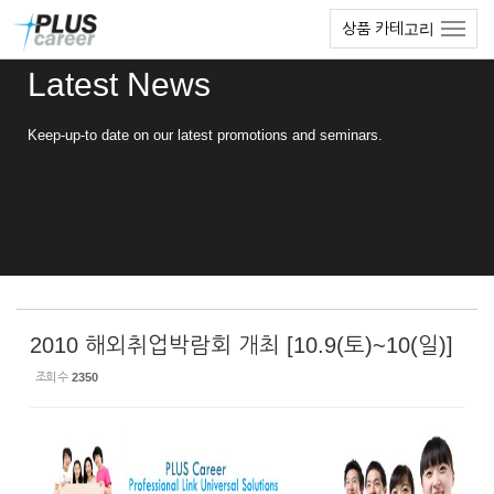
Sketchbook5, 스케치북5
Sketchbook5, 스케치북5
본
메
상품 카테고리
문
뉴
바
토
Latest News
로
글
가
하
기
기
Keep-up-to date on our latest promotions and seminars.
2010 해외취업박람회 개최 [10.9(토)~10(일)]
조회 수
2350