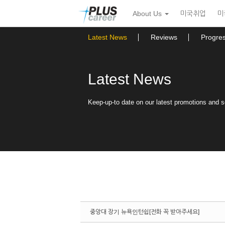
Sketchbook5, 스케치북5
Sketchbook5, 스케치북5
본
메
About Us
미국취업
미
문
뉴
바
토
로
글
Latest News
Reviews
Progre
가
하
기
기
Latest News
Keep-up-to date on our latest promotions and 
중앙대 장기 뉴욕인턴쉽[전화 꼭 받아주세요]