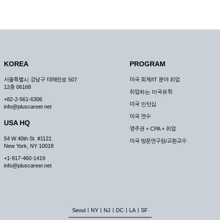
KOREA
PROGRAM
서울특별시 강남구 테헤란로 507
미국 회계/IT 분야 취업
12층 06168
취업하는 미국유학
+82-2-561-6306
미국 인턴십
info@pluscareer.net
미국 연수
USA HQ
영주권 + CPA + 취업
54 W 40th St. #1121
미국 방문연구원/교환교수
New York, NY 10018
+1-917-460-1419
info@pluscareer.net
|
|
|
|
|
Seoul
NY
NJ
DC
LA
SF